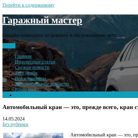
Перейти к содержимому
Гаражный мастер
Онлайн-помощник по ремонту и обслуживанию авто
Меню
Главная
Интересные статьи
Свежие новости
Тест драйв
Все о машинах
Автомобильные запчасти
Краш тест
Volkswagen
Автомобильный кран — это, прежде всего, кран с
14.05.2024
Без рубрики
Автомобильный кран — это, пре