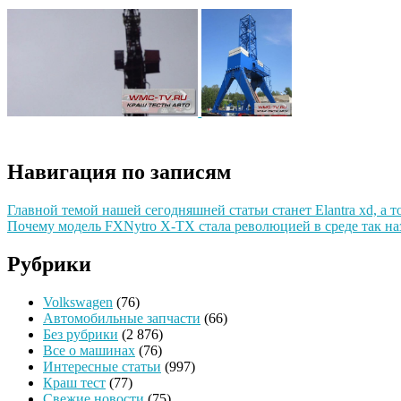
Навигация по записям
Главной темой нашей сегодняшней статьи станет Еlantra xd, а т
Почему модель FXNytro X-TX стала революцией в среде так на
Рубрики
Volkswagen
(76)
Автомобильные запчасти
(66)
Без рубрики
(2 876)
Все о машинах
(76)
Интересные статьи
(997)
Краш тест
(77)
Свежие новости
(75)