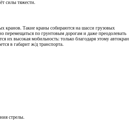
ёт силы тяжести.
ых кранов. Такие краны собираются на шасси грузовых
но перемещаться по грунтовым дорогам и даже преодолевать
ся их высокая мобильность: только благодаря этому автокран
тся в габарит ж/д транспорта.
ния стрелы.