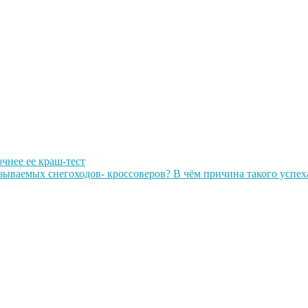
очнее ее краш-тест
зываемых снегоходов- кроссоверов? В чём причина такого успех