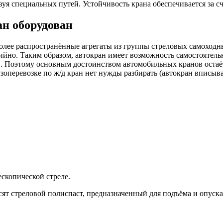
зуя специальных путей. Устойчивость крана обеспечивается за сч
н оборудован
олее распространённые агрегаты из группы стреловых самоходн
йно. Таким образом, автокран имеет возможность самостоятель
в. Поэтому основным достоинством автомобильных кранов остаёт
оперевозке по ж/д кран нет нужды разбирать (автокран вписывае
копической стреле.
ят стреловой полиспаст, предназначенный для подъёма и опуска