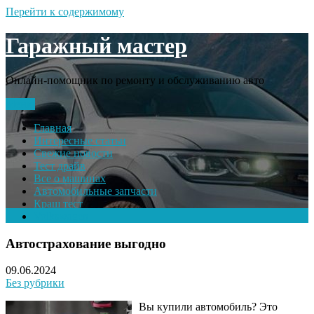
Перейти к содержимому
Гаражный мастер
Онлайн-помощник по ремонту и обслуживанию авто
Меню
Главная
Интересные статьи
Свежие новости
Тест драйв
Все о машинах
Автомобильные запчасти
Краш тест
Volkswagen
Автострахование выгодно
09.06.2024
Без рубрики
Вы купили автомобиль? Это