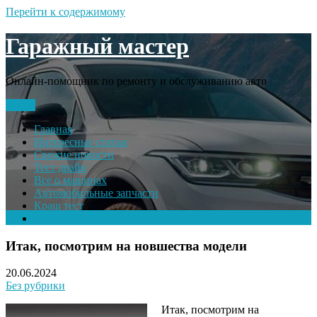
Перейти к содержимому
Гаражный мастер
Онлайн-помощник по ремонту и обслуживанию авто
Меню
Главная
Интересные статьи
Свежие новости
Тест драйв
Все о машинах
Автомобильные запчасти
Краш тест
Volkswagen
Итак, посмотрим на новшества модели
20.06.2024
Без рубрики
Итак, посмотрим на