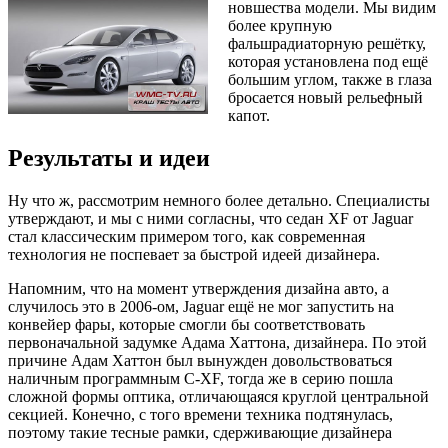
новшества модели. Мы видим
более крупную
фальшрадиаторную решётку,
которая установлена под ещё
большим углом, также в глаза
бросается новый рельефный
капот.
Результаты и идеи
Ну что ж, рассмотрим немного более детально. Специалисты
утверждают, и мы с ними согласны, что седан XF от Jaguar
стал классическим примером того, как современная
технология не поспевает за быстрой идеей дизайнера.
Напомним, что на момент утверждения дизайна авто, а
случилось это в 2006-ом, Jaguar ещё не мог запустить на
конвейер фары, которые смогли бы соответствовать
первоначальной задумке Адама Хаттона, дизайнера. По этой
причине Адам Хаттон был вынужден довольствоваться
наличным программным C-XF, тогда же в серию пошла
сложной формы оптика, отличающаяся круглой центральной
секцией. Конечно, с того времени техника подтянулась,
поэтому такие тесные рамки, сдерживающие дизайнера