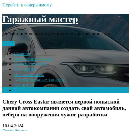
Перейти к содержимому
Гаражный мастер
Онлайн-помощник по ремонту и обслуживанию авто
Меню
Главная
Интересные статьи
Свежие новости
Тест драйв
Все о машинах
Автомобильные запчасти
Краш тест
Volkswagen
Chery Cross Eastar является первой попыткой
данной автокомпании создать свой автомобиль,
неберя на вооружения чужие разработки
16.04.2024
Без рубрики