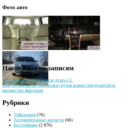
Фото авто
Навигация по записям
Тестирование автомобиля Acura CL
При организации перевозки грузов важно предусмотреть
множество факторов
Рубрики
Volkswagen
(76)
Автомобильные запчасти
(66)
Без рубрики
(2 876)