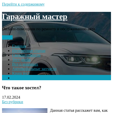
Перейти к содержимому
Гаражный мастер
Онлайн-помощник по ремонту и обслуживанию авто
Меню
Главная
Интересные статьи
Свежие новости
Тест драйв
Все о машинах
Автомобильные запчасти
Краш тест
Volkswagen
Что такое хостел?
17.02.2024
Без рубрики
Данная статья расскажет вам, как