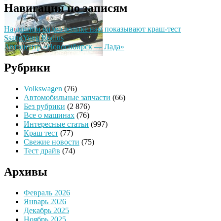
Навигация по записям
На данном видео ролике нам показывают краш-тест
SsangYong Rodius
Автоцентр «Новосибирск — Лада»
Рубрики
Volkswagen
(76)
Автомобильные запчасти
(66)
Без рубрики
(2 876)
Все о машинах
(76)
Интересные статьи
(997)
Краш тест
(77)
Свежие новости
(75)
Тест драйв
(74)
Архивы
Февраль 2026
Январь 2026
Декабрь 2025
Ноябрь 2025