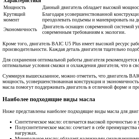
Характеристики
Мощность
Данный двигатель обладает высокой мощност
Крутящий
Благодаря усовершенствованной конструкци
момент
преодолевать подъемы и маневрировать на д
Двигатель оснащен современной системой уп
Экономичность
современным требованиям к экологии.
Кроме того, двигатель BAIC U5 Plus имеет высокий ресурс раб
производительности. Каждая деталь двигателя тщательно подоб
Для сохранения оптимальной работы двигателя рекомендуется 
оптимальные условия смазки и охлаждения двигателя, что в св
Суммируя вышесказанное, можно отметить, что двигатель BAI
мощность, усовершенствованная конструкция и экономичность
масла помогут поддерживать двигатель в отличной форме и про
Наиболее подходящие виды масла
Ниже представлены наиболее подходящие виды масла для двиг
Синтетическое масло: отличается высокой прочностью и 
Полусинтетическое масло: сочетает в себе преимуществ
нагрузках.
Минеральное масло: обладает надежными смазывающими с