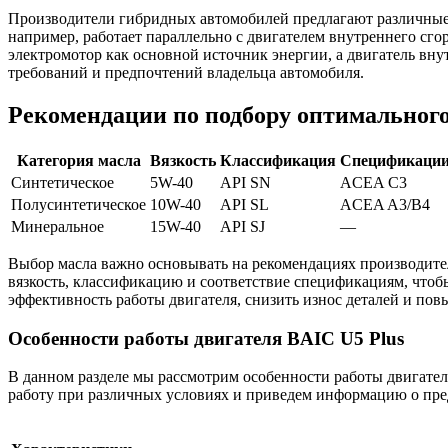
Производители гибридных автомобилей предлагают различные 
например, работает параллельно с двигателем внутреннего сго
электромотор как основной источник энергии, а двигатель вну
требований и предпочтений владельца автомобиля.
Рекомендации по подбору оптимального
Категория масла
Вязкость
Классификация
Спецификаци
Синтетическое
5W-40
API SN
ACEA C3
Полусинтетическое
10W-40
API SL
ACEA A3/B4
Минеральное
15W-40
API SJ
—
Выбор масла важно основывать на рекомендациях производител
вязкость, классификацию и соответствие спецификациям, чтобы
эффективность работы двигателя, снизить износ деталей и пов
Особенности работы двигателя BAIC U5 Plus
В данном разделе мы рассмотрим особенности работы двигател
работу при различных условиях и приведем информацию о пре