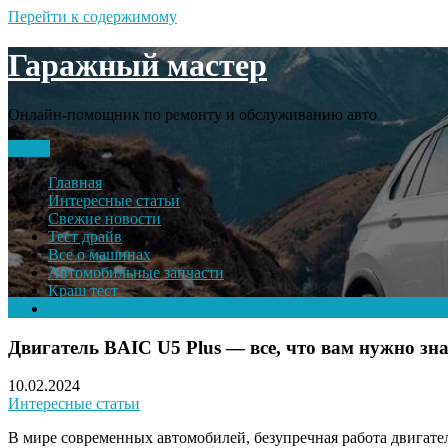
Перейти к содержимому
Гаражный мастер
Онлайн-помощник по ремонту и обслуживанию авто
Меню
Главная
Интересные статьи
Свежие новости
Тест драйв
Все о машинах
Автомобильные запчасти
Краш тест
Volkswagen
Двигатель BAIC U5 Plus — все, что вам нужно зна
10.02.2024
Интересные статьи
В мире современных автомобилей, безупречная работа двигате