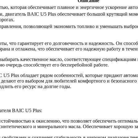
Описание
ью, которая обеспечивает плавное и энергичное ускорение авто
и, двигатель BAIC U5 Plus обеспечивает большой крутящий мом
орогах.
равления, позволяющей экономить топливо и уменьшать выбросы
оты, что гарантирует его долговечность и надежность. Он спосо
рана и отлажена, что обеспечивает его надежную работу в течен
выбирать качественное масло, соответствующее спецификациям 
ою очередь способствует его бесперебойной работе.
C U5 Plus обладает рядом особенностей, которые придают авто
 делают его выбором для любителей комфортного и безопасного
длить его ресурс на долгие годы.
ателя BAIC U5 Plus:
устойчивостью к окислению, что позволяет обеспечить оптималь
а синтетического и минерального масла. Обеспечивает хорошую 
войствами и сохраняет стабильность в широком диапазоне темпе