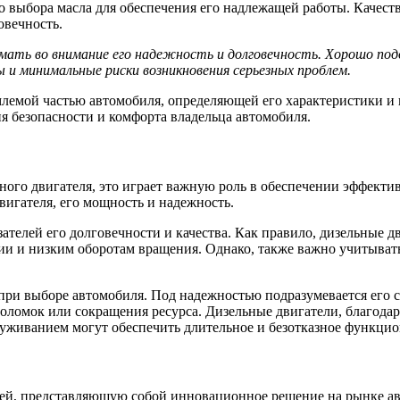
 выбора масла для обеспечения его надлежащей работы. Качеств
овечность.
инимать во внимание его надежность и долговечность. Хорошо 
и минимальные риски возникновения серьезных проблем.
млемой частью автомобиля, определяющей его характеристики и
ия безопасности и комфорта владельца автомобиля.
льного двигателя, это играет важную роль в обеспечении эффект
вигателя, его мощность и надежность.
азателей его долговечности и качества. Как правило, дизельны
ии и низким оборотам вращения. Однако, также важно учитыват
ри выборе автомобиля. Под надежностью подразумевается его с
поломок или сокращения ресурса. Дизельные двигатели, благода
луживанием могут обеспечить длительное и безотказное функци
лей, представляющую собой инновационное решение на рынке 