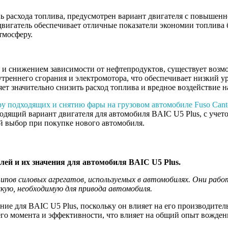
нь расхода топлива, предусмотрен вариант двигателя с повыше
двигатель обеспечивает отличные показатели экономии топлива 
тмосферу.
и и снижением зависимости от нефтепродуктов, существует возмо
треннего сгорания и электромотора, что обеспечивает низкий у
яет значительно снизить расход топлива и вредное воздействие 
ру подходящих и снятию фары на грузовом автомобиле Fuso Cant
одящий вариант двигателя для автомобиля BAIC U5 Plus, с учет
й выбор при покупке нового автомобиля.
лей и их значения для автомобиля BAIC U5 Plus.
ипов силовых агрегатов, используемых в автомобилях. Они рабо
кую, необходимую для привода автомобиля.
ие для BAIC U5 Plus, поскольку он влияет на его производител
го момента и эффективности, что влияет на общий опыт вожден