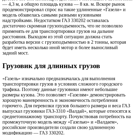
— 4,3 м, а общую площадь кузова — 8 кв. м. Вскоре рынок
продемонстрировал спрос на такие удлиненные «Газели» и
модель обзавелась самыми разными кузовными
надстройками. Недостатком ГАЗ 330202 оставалась
достаточно скромная грузоподъемность, что не позволяло
применять ее для транспортировки грузов на дальние
расстояния. Выходом из этой ситуации должна стать
разработка версии с грузоподъемностью в 2 тонны, которая
будет иметь несколько иной мотор и более выносливый
задний мост.
Грузовик для длинных грузов
«Газель» изначально предназначалась для выполнения
транспортировки грузов в условиях сложного городского
трафика. Поэтому данные грузовики имеют небольшие
размеры кузова. Это позволяет «Газелям» демонстрировать
хорошую маневренность и экономичность потребления
горючего. Для перевозки грузов большего размера и веса ГАЗ
выпускал грузовики ГАЗ-3310 «Валдай», которые относятся к
среднетоннажному транспорту. Почувствовав потребность на
промежуточную модель между «Газелью» и «Валдаем»,
российские производители создали свою удлиненную
модификацию — ГАЗ 330202.