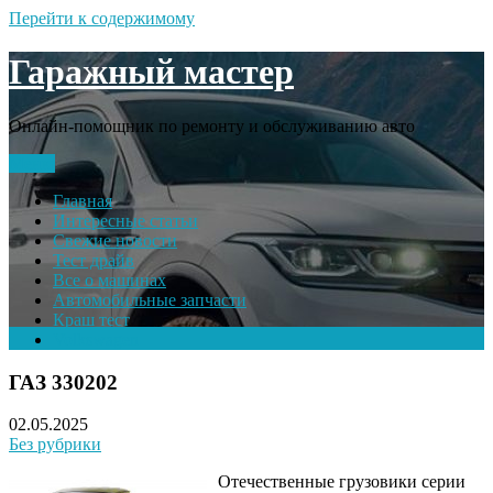
Перейти к содержимому
Гаражный мастер
Онлайн-помощник по ремонту и обслуживанию авто
Меню
Главная
Интересные статьи
Свежие новости
Тест драйв
Все о машинах
Автомобильные запчасти
Краш тест
Volkswagen
ГАЗ 330202
02.05.2025
Без рубрики
Отечественные грузовики серии