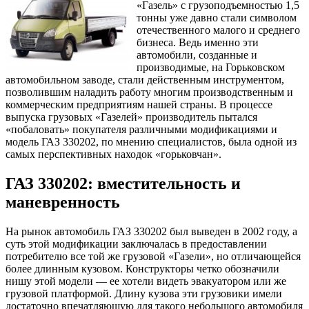
«Газель» с грузоподъемностью 1,5
тонны уже давно стали символом
отечественного малого и среднего
бизнеса. Ведь именно эти
автомобили, созданные и
производимые, на Горьковском
автомобильном заводе, стали действенным инструментом,
позволившим наладить работу многим производственным и
коммерческим предприятиям нашей страны. В процессе
выпуска грузовых «Газелей» производитель пытался
«побаловать» покупателя различными модификациями и
модель ГАЗ 330202, по мнению специалистов, была одной из
самых перспективных находок «горьковчан».
ГАЗ 330202: вместительность и
маневренность
На рынок автомобиль ГАЗ 330202 был выведен в 2002 году, а
суть этой модификации заключалась в предоставлении
потребителю все той же грузовой «Газели», но отличающейся
более длинным кузовом. Конструкторы четко обозначили
нишу этой модели — ее хотели видеть эвакуатором или же
грузовой платформой. Длину кузова эти грузовики имели
достаточно впечатляющую для такого небольшого автомобиля