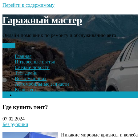
Перейти к содержимому
Гаражный мастер
Онлайн-помощник по ремонту и обслуживанию авто
Меню
Главная
Интересные статьи
Свежие новости
Тест драйв
Все о машинах
Автомобильные запчасти
Краш тест
Volkswagen
Где купить тент?
07.02.2024
Без рубрики
Никакие мировые кризисы и колебан