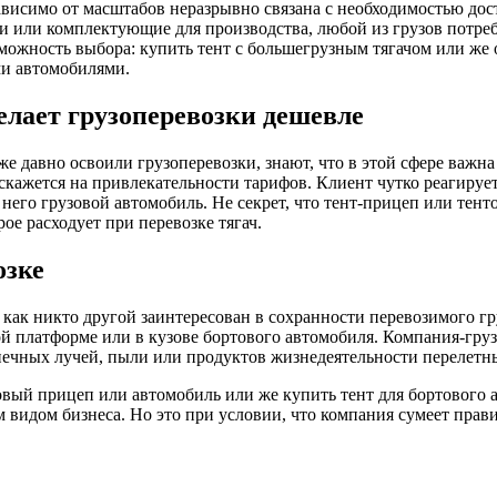
ависимо от масштабов неразрывно связана с необходимостью дост
ки или комплектующие для производства, любой из грузов потре
можность выбора: купить тент с большегрузным тягачом или же
и автомобилями.
елает грузоперевозки дешевле
е давно освоили грузоперевозки, знают, что в этой сфере важна
 скажется на привлекательности тарифов. Клиент чутко реагируе
его грузовой автомобиль. Не секрет, что тент-прицеп или тент
ое расходует при перевозке тягач.
озке
 как никто другой заинтересован в сохранности перевозимого г
 платформе или в кузове бортового автомобиля. Компания-грузо
нечных лучей, пыли или продуктов жизнедеятельности перелетн
вый прицеп или автомобиль или же купить тент для бортового 
 видом бизнеса. Но это при условии, что компания сумеет прави