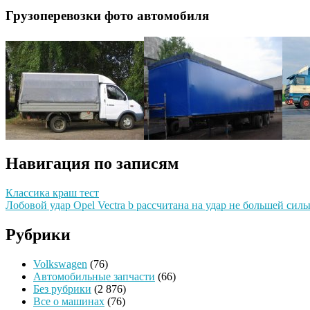
Грузоперевозки фото автомобиля
Навигация по записям
Классика краш тест
Лобовой удар Оpel Vectra b рассчитана на удар не большей сил
Рубрики
Volkswagen
(76)
Автомобильные запчасти
(66)
Без рубрики
(2 876)
Все о машинах
(76)