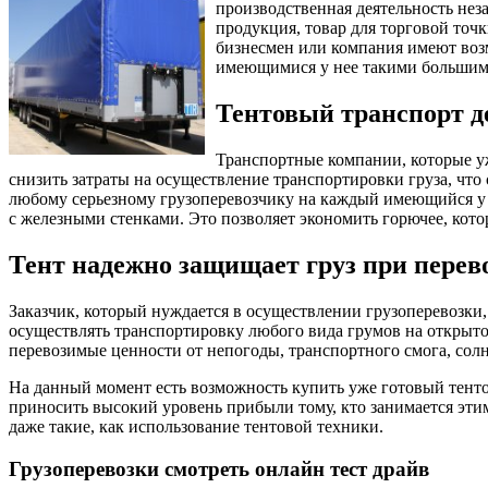
производственная деятельность нез
продукция, товар для торговой точ
бизнесмен или компания имеют воз
имеющимися у нее такими большим
Тентовый транспорт д
Транспортные компании, которые уж
снизить затраты на осуществление транспортировки груза, что
любому серьезному грузоперевозчику на каждый имеющийся у н
с железными стенками. Это позволяет экономить горючее, котор
Тент надежно защищает груз при перев
Заказчик, который нуждается в осуществлении грузоперевозки,
осуществлять транспортировку любого вида грумов на открытой
перевозимые ценности от непогоды, транспортного смога, сол
На данный момент есть возможность купить уже готовый тенто
приносить высокий уровень прибыли тому, кто занимается этим
даже такие, как использование тентовой техники.
Грузоперевозки смотреть онлайн тест драйв