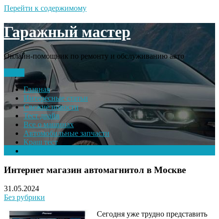
Перейти к содержимому
Гаражный мастер
Онлайн-помощник по ремонту и обслуживанию авто
Меню
Главная
Интересные статьи
Свежие новости
Тест драйв
Все о машинах
Автомобильные запчасти
Краш тест
Volkswagen
Интернет магазин автомагнитол в Москве
31.05.2024
Без рубрики
Сегодня уже трудно представить