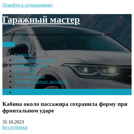
Перейти к содержимому
Гаражный мастер
Онлайн-помощник по ремонту и обслуживанию авто
Меню
Главная
Интересные статьи
Свежие новости
Тест драйв
Все о машинах
Автомобильные запчасти
Краш тест
Volkswagen
Кабина около пассажира сохранила форму при
фронтальном ударе
31.10.2023
Без рубрики