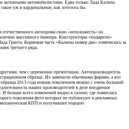
 и активными автомобилистами. Едва только Лада Калина
е такие уж и кардинальные, как хотелось бы.
м отечественного автопрома свою «непохожесть» на
наличию массивного бампера. Конструкторы «подарили»
Лада Гранта. Кормовая часть «Калины номер два» изменилась за
шек третьего ряда.
о другими, чем с церемонии презентации. Автопроизводитель
нстрационном образце. Их заменили обычными фарами, а вот
а образца 2013 года новым поколением можно с очень большой
медлительность наших производителей в деле внедрения
 И больше всего изменений видно в салоне, где появилась
второго поколения фото которых не публикуют в рекламных
ся механическая КПП и получившее порцию