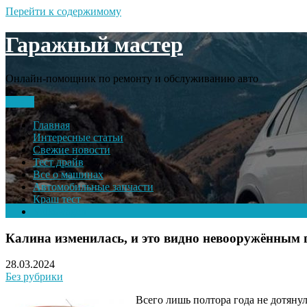
Перейти к содержимому
Гаражный мастер
Онлайн-помощник по ремонту и обслуживанию авто
Меню
Главная
Интересные статьи
Свежие новости
Тест драйв
Все о машинах
Автомобильные запчасти
Краш тест
Volkswagen
Калина изменилась, и это видно невооружённым 
28.03.2024
Без рубрики
Всего лишь полтора года не дотяну