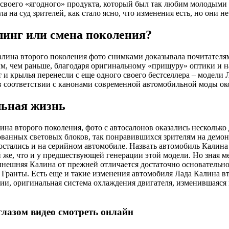
своего «ягодного» продукта, который был так любим молодыми
 на суд зрителей, как стало ясно, что изменения есть, но они н
линг или смена поколения?
Калина второго поколения фото снимками доказывала почитателя
ым, чем раньше, благодаря оригинальному «прищуру» оптики и 
и крылья перенесли с еще одного своего бестселлера – модели 
 в соответствии с канонами современной автомобильной моды око
льная жизнь
лина второго поколения, фото с автосалонов оказались нескольк
зованных световых блоков, так понравившихся зрителям на демо
остались и на серийном автомобиле. Назвать автомобиль Калин
ой же, что и у предшествующей генерации этой модели. Но зная 
нешняя Калина от прежней отличается достаточно основательно.
т Гранты. Есть еще и такие изменения автомобиля Лада Калина 
пции, оригинальная система охлаждения двигателя, изменившая
глазом видео смотреть онлайн