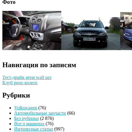
Фото
Навигация по записям
Тест-драйв great wall suv
Клуб рено колеос
Рубрики
Volkswagen
(76)
Автомобильные запчасти
(66)
Без рубрики
(2 876)
Все о машинах
(76)
Интересные статьи
(997)