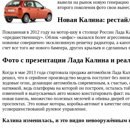
вывели на рынок новую генерацию 
второго поколения фото свои вынесла
Новая Калина: рестай
Показанная в 2012 году на мотор-шоу в столице России Лада 
«предшественницу». Облик «анфас» оказался более агрессивн
новинке совершенно эксклюзивную решетку радиатора, а капот 
счет все того же нового бампера, других крыльев и сделанных
Фото с презентации Лада Калина и реа
Когда в мае 2013 года стартовала продажа автомобиля Лада Ка
решил, что в серийное производство модель поступит без лин
ходовые огни, делающие автомобиль современным, к счастью, 
натяжкой, ведь платформа на которой он построен, осталась т
изменений в выпускаемых авто можно констатировать факт: ны
новая панель, множество полезных мелочей и обивка дверей о
проспектах. Это новые моторы, коробка-автомат в качестве о
усовершенствований рулевое управление.
Калина изменилась, и это видно невооружённым 