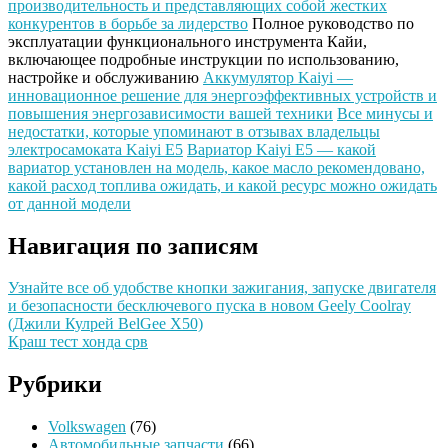
производительность и представляющих собой жестких
конкурентов в борьбе за лидерство
Полное руководство по
эксплуатации функционального инструмента Кайи,
включающее подробные инструкции по использованию,
настройке и обслуживанию
Аккумулятор Kaiyi —
инновационное решение для энергоэффективных устройств и
повышения энергозависимости вашей техники
Все минусы и
недостатки, которые упоминают в отзывах владельцы
электросамоката Kaiyi E5
Вариатор Kaiyi E5 — какой
вариатор установлен на модель, какое масло рекомендовано,
какой расход топлива ожидать, и какой ресурс можно ожидать
от данной модели
Навигация по записям
Узнайте все об удобстве кнопки зажигания, запуске двигателя
и безопасности бесключевого пуска в новом Geely Coolray
(Джили Кулрей BelGee X50)
Краш тест хонда срв
Рубрики
Volkswagen
(76)
Автомобильные запчасти
(66)