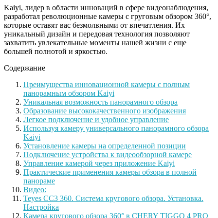
Kaiyi, лидер в области инноваций в сфере видеонаблюдения,
разработал революционные камеры с груговым обзором 360°,
которые оставят вас безмолвными от впечатления. Их
уникальный дизайн и передовая технология позволяют
захватить увлекательные моменты нашей жизни с еще
большей полнотой и яркостью.
Содержание
Преимущества инновационной камеры с полным
панорамным обзором Kaiyi
Уникальная возможность панорамного обзора
Образование высококачественного изображения
Легкое подключение и удобное управление
Используя камеру универсального панорамного обзора
Kaiyi
Установление камеры на определенной позиции
Подключение устройства к видеообзорной камере
Управление камерой через приложение Kaiyi
Практические применения камеры обзора в полной
панораме
Видео:
Teyes CC3 360. Система кругового обзора. Установка.
Настройка
Камера кругового обзора 360° в CHERY TIGGO 4 PRO