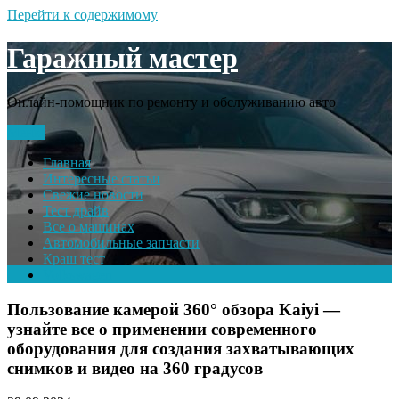
Перейти к содержимому
Гаражный мастер
Онлайн-помощник по ремонту и обслуживанию авто
Меню
Главная
Интересные статьи
Свежие новости
Тест драйв
Все о машинах
Автомобильные запчасти
Краш тест
Volkswagen
Пользование камерой 360° обзора Kaiyi —
узнайте все о применении современного
оборудования для создания захватывающих
снимков и видео на 360 градусов