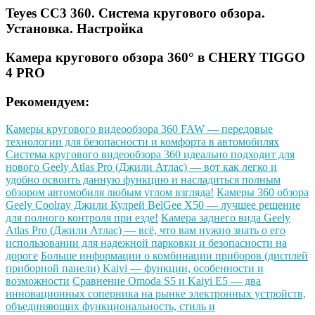
Teyes CC3 360. Система кругового обзора.
Установка. Настройка
Камера кругового обзора 360° в CHERY TIGGO
4 PRO
Рекомендуем:
Камеры кругового видеообзора 360 FAW — передовые
технологии для безопасности и комфорта в автомобилях
Система кругового видеообзора 360 идеально подходит для
нового Geely Atlas Pro (Джили Атлас) — вот как легко и
удобно освоить данную функцию и насладиться полным
обзором автомобиля любым углом взгляда!
Камеры 360 обзора
Geely Coolray Джили Кулрей BelGee X50 — лучшее решение
для полного контроля при езде!
Камера заднего вида Geely
Atlas Pro (Джили Атлас) — всё, что вам нужно знать о его
использовании для надежной парковки и безопасности на
дороге
Больше информации о комбинации приборов (дисплей
приборной панели) Kaiyi — функции, особенности и
возможности
Сравнение Omoda S5 и Kaiyi E5 — два
инновационных соперника на рынке электронных устройств,
объединяющих функциональность, стиль и