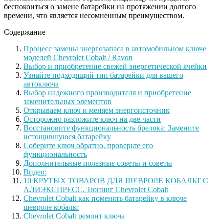
беспокоиться о замене батарейки на протяжении долгого
времени, что является несомненным преимуществом.
Содержание
Процесс замены энергозапаса в автомобильном ключе
моделей Chevrolet Cobalt / Ravon
Выбор и приобретение свежей энергетической ячейки
Узнайте подходящий тип батарейки для вашего
автоключа
Выбор надежного производителя и приобретение
заменительных элементов
Открываем ключ и меняем энергоисточник
Осторожно разложите ключ на две части
Восстановите функциональность брелока: Замените
истощившуюся батарейку
Соберите ключ обратно, проверьте его
функциональность
Дополнительные полезные советы и советы
Видео:
10 КРУТЫХ ТОВАРОВ ДЛЯ ШЕВРОЛЕ КОБАЛЬТ С
АЛИЭКСПРЕСС. Тюнинг Chevrolet Cobalt
Chevrolet Cobalt как поменять батарейку в ключе
шевроле кобальт
Chevrolet Cobalt ремонт ключа