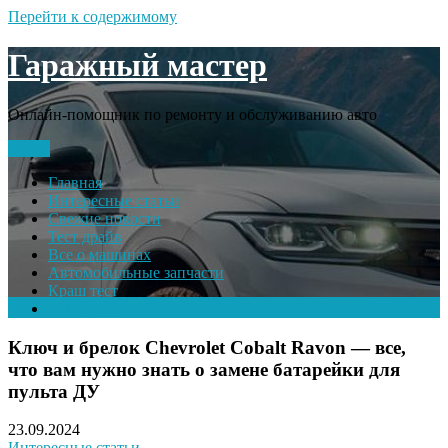
Перейти к содержимому
Гаражный мастер
Онлайн-помощник по ремонту и обслуживанию авто
Меню
Главная
Интересные статьи
Свежие новости
Тест драйв
Все о машинах
Автомобильные запчасти
Краш тест
Volkswagen
Ключ и брелок Chevrolet Cobalt Ravon — все,
что вам нужно знать о замене батарейки для
пульта ДУ
23.09.2024
Интересные статьи