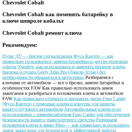
Chevrolet Cobalt
Chevrolet Cobalt как поменять батарейку в
ключе шевроле кобальт
Chevrolet Cobalt ремонт ключа
Рекомендуем:
Пульт ДУ — брелок сигнализации Фусо Кантер — как
правильно пользоваться, замена батарейки и другие полезные
советы
Узнайте, как использовать и заменять батарею ключа,
брелока и пульта Geely Atlas Pro (Джили Атлас) без
необходимости обращаться в автосервис
Разбираемся с
ключами от автомобиля — все о брелке, замене батарейки и
особенностях FAW
Как правильно использовать замок
зажигания и разобраться в положениях ключа в автомобиле
FAW
Как правильно отпирать и закрывать двери Fuso Canter
(Фусо Кантер) с помощью ключа и изнутри для защиты
вашего грузового автомобиля
Автомобильные ключи и их
использование с иммобилайзером Fuso Canter для обеспечения
безопасности вашего транспортного средства
Разбираем
положения ключа в замке Hino — как правильно использовать
замок зажигания для безопасной и эффективной работы