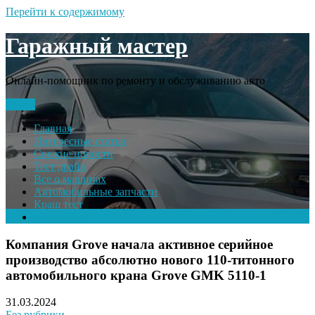
Перейти к содержимому
Гаражный мастер
Онлайн-помощник по ремонту и обслуживанию авто
Меню
Главная
Интересные статьи
Свежие новости
Тест драйв
Все о машинах
Автомобильные запчасти
Краш тест
Volkswagen
Компания Grove начала активное серийное
производство абсолютно нового 110-титонного
автомобильного крана Grove GMK 5110-1
31.03.2024
Без рубрики