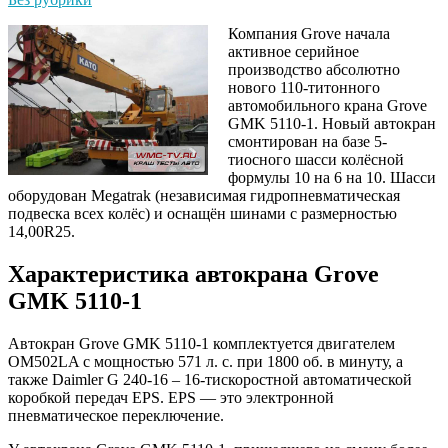
Компания Grove начала
активное серийное
производство абсолютно
нового 110-титонного
автомобильного крана Grove
GMK 5110-1. Новый автокран
смонтирован на базе 5-
тиосного шасси колёсной
формулы 10 на 6 на 10. Шасси
оборудован Megatrak (независимая гидропневматическая
подвеска всех колёс) и оснащён шинами с размерностью
14,00R25.
Характеристика автокрана Grove
GMK 5110-1
Автокран Grove GMK 5110-1 комплектуется двигателем
OM502LA с мощностью 571 л. с. при 1800 об. в минуту, а
также Daimler G 240-16 – 16-тискоростной автоматической
коробкой передач EPS. EPS — это электронной
пневматическое переключение.