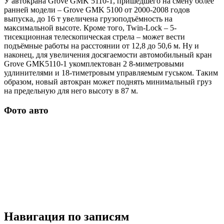
У автокрана Grove GMK 5110-1, пришедшего на смену более
ранней модели – Grove GMK 5100 от 2000-2008 годов
выпуска, до 16 т увеличена грузоподъёмность на
максимальной высоте. Кроме того, Twin-Lock – 5-
тисекционная телескопическая стрела – может вести
подъёмные работы на расстоянии от 12,8 до 50,6 м. Ну и
наконец, для увеличения досягаемости автомобильный кран
Grove GMK5110-1 укомплектован 2 8-миметровыми
удлинителями и 18-тиметровым управляемым гуськом. Таким
образом, новый автокран может поднять минимальный груз
на предельную для него высоту в 87 м.
Фото авто
Навигация по записям