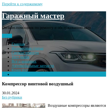
Перейти к содержимому
Гаражный мастер
Онлайн-помощник по ремонту и обслуживанию авто
Меню
Главная
Интересные статьи
Свежие новости
Тест драйв
Все о машинах
Автомобильные запчасти
Краш тест
Volkswagen
Компрессор винтовой воздушный
30.01.2024
Без рубрики
Воздушные компрессоры являются