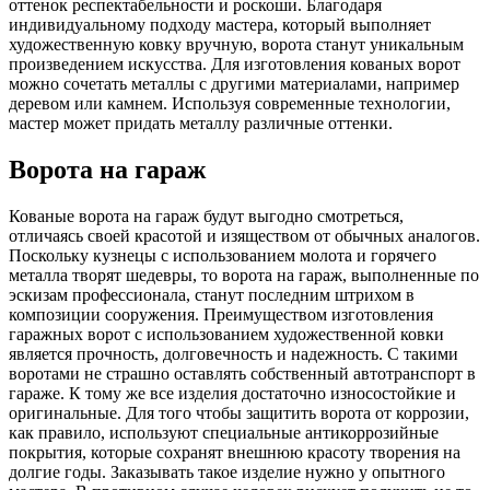
оттенок респектабельности и роскоши. Благодаря
индивидуальному подходу мастера, который выполняет
художественную ковку вручную, ворота станут уникальным
произведением искусства. Для изготовления кованых ворот
можно сочетать металлы с другими материалами, например
деревом или камнем. Используя современные технологии,
мастер может придать металлу различные оттенки.
Ворота на гараж
Кованые ворота на гараж будут выгодно смотреться,
отличаясь своей красотой и изяществом от обычных аналогов.
Поскольку кузнецы с использованием молота и горячего
металла творят шедевры, то ворота на гараж, выполненные по
эскизам профессионала, станут последним штрихом в
композиции сооружения. Преимуществом изготовления
гаражных ворот с использованием художественной ковки
является прочность, долговечность и надежность. С такими
воротами не страшно оставлять собственный автотранспорт в
гараже. К тому же все изделия достаточно износостойкие и
оригинальные. Для того чтобы защитить ворота от коррозии,
как правило, используют специальные антикоррозийные
покрытия, которые сохранят внешнюю красоту творения на
долгие годы. Заказывать такое изделие нужно у опытного