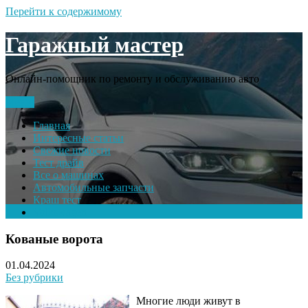
Перейти к содержимому
Гаражный мастер
Онлайн-помощник по ремонту и обслуживанию авто
Меню
Главная
Интересные статьи
Свежие новости
Тест драйв
Все о машинах
Автомобильные запчасти
Краш тест
Volkswagen
Кованые ворота
01.04.2024
Без рубрики
Многие люди живут в