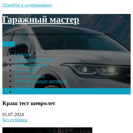
Перейти к содержимому
Гаражный мастер
Онлайн-помощник по ремонту и обслуживанию авто
Меню
Главная
Интересные статьи
Свежие новости
Тест драйв
Все о машинах
Автомобильные запчасти
Краш тест
Volkswagen
Краш тест шевролет
01.07.2024
Без рубрики