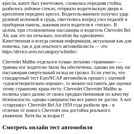
кресла, капот был уничтожен, сломалась передняя стойка,
разбилось лобовое стекло, оторвало водительскую дверь и
крепления передних кресел. Водитель-манекен получил удар
рулевой колонкой в грудь, сместились вперед узел педалей и
приборная панель, зажимая ноги водителя в «тиски». В
целом, при столкновении пассажиры и водитель Chevrolet Bel
Air, как это ни печально, погибли бы однозначно.
Качественная и всегда свежая информация, актуальная как для
новичка, так и для опытного автомобилиста — это
https://device-avto.ru/category/whistler/.
Chevrolet Malibu отделался только легкими «травмами» —
травмы ног водителю были бы обеспечены, однако ни ему, ни
пассажирам смертельный исход не грозил. Если учесть, что
стандартный тест EuroNCAP автомобиль прошел с оценкой
«удовлетворительно-хорошо», то можно поставить две оценки
этому странному краш-тесту: Chevrolet Chevrolet Malibu за
полвека ушел далеко от своих предшественников по качеству
безопасности, однако совершенства все равно не достиг. А вот
«старушку» Chevrolet Bel Air 1959 года разбили зря – в
отличие от нового Chevrolet она достойна реального
уважения. Хотя бы за возраст!
Смотреть онлайн тест автомобиля