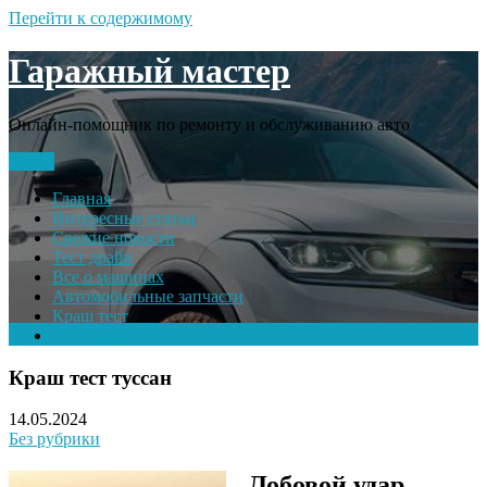
Перейти к содержимому
Гаражный мастер
Онлайн-помощник по ремонту и обслуживанию авто
Меню
Главная
Интересные статьи
Свежие новости
Тест драйв
Все о машинах
Автомобильные запчасти
Краш тест
Volkswagen
Краш тест туссан
14.05.2024
Без рубрики
Лобовой удар.