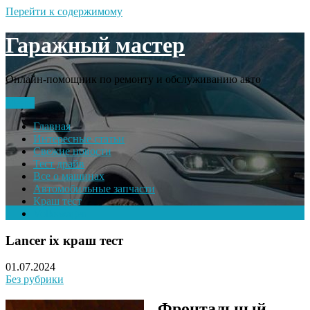
Перейти к содержимому
Гаражный мастер
Онлайн-помощник по ремонту и обслуживанию авто
Меню
Главная
Интересные статьи
Свежие новости
Тест драйв
Все о машинах
Автомобильные запчасти
Краш тест
Volkswagen
Lancer ix краш тест
01.07.2024
Без рубрики
Фронтальный