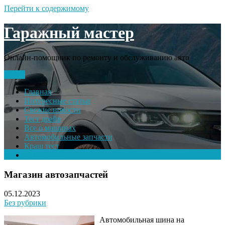
Перейти к содержимому
Гаражный мастер
Онлайн-помощник по ремонту и обслуживанию авто
Меню
Главная
Интересные статьи
Свежие новости
Тест драйв
Все о машинах
Автомобильные запчасти
Краш тест
Volkswagen
Магазин автозапчастей
05.12.2023
Без рубрики
Автомобильная шина на