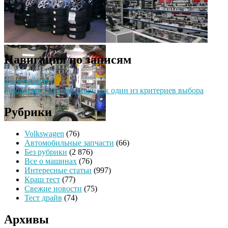
Навигация по записям
Форум Geely
Безопасность автомобиля, как один из критериев выбора
Рубрики
Volkswagen
(76)
Автомобильные запчасти
(66)
Без рубрики
(2 876)
Все о машинах
(76)
Интересные статьи
(997)
Краш тест
(77)
Свежие новости
(75)
Тест драйв
(74)
Архивы