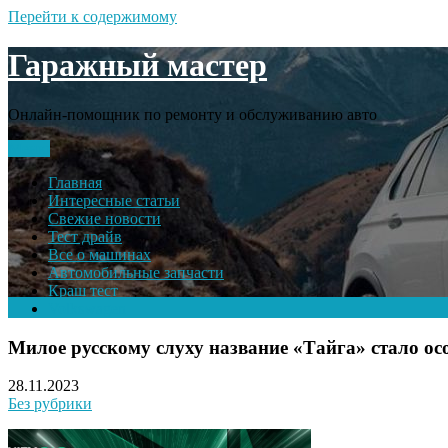
Перейти к содержимому
Гаражный мастер
Онлайн-помощник по ремонту и обслуживанию авто
Меню
Главная
Интересные статьи
Свежие новости
Тест драйв
Все о машинах
Автомобильные запчасти
Краш тест
Volkswagen
Милое русскому слуху название «Тайга» стало ос
28.11.2023
Без рубрики