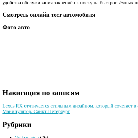
удобства обслуживания закреплён к носку на быстросъёмных ш
Смотреть онлайн тест автомобиля
Фото авто
Навигация по записям
Lexus RX отлтичается стильным дизайном, который сочетает в 
Манипулятор. Санкт-Петербург
Рубрики
Volkswagen
(76)