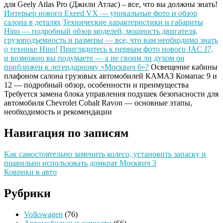
для Geely Atlas Pro (Джили Атлас) – все, что вы должны знать!
Интерьер нового Exeed VX — уникальные фото и обзор
салона в деталях
Технические характеристики и габариты
Hino — подробный обзор моделей, мощность двигателя,
грузоподъемность и размеры — все, что вам необходимо знать
о технике Hino!
Приглядитесь к первым фото нового JAC J7,
и возможно вы подумаете — а не своим ли духом он
приближен к легендарному «Москвич 6»?
Освещение кабины
плафоном салона грузовых автомобилей КАМАЗ Комапас 9 и
12 — подробный обзор, особенности и преимущества
Требуется замена блока управления подушек безопасности для
автомобиля Chevrolet Cobalt Ravon — основные этапы,
необходимость и рекомендации
Навигация по записям
Как самостоятельно заменить колесо, установить запаску и
правильно использовать домкрат Москвич 3
Коврики в авто
Рубрики
Volkswagen
(76)