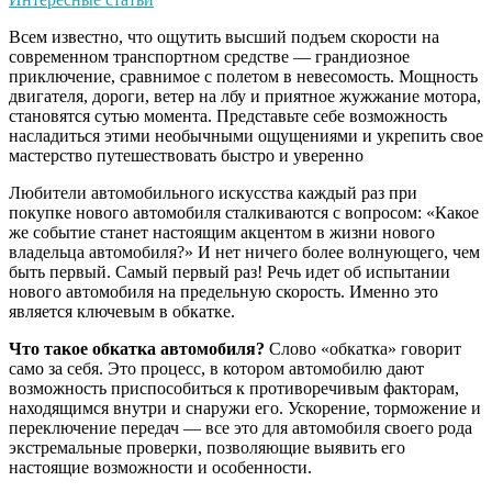
Всем известно, что ощутить высший подъем скорости на
современном транспортном средстве — грандиозное
приключение, сравнимое с полетом в невесомость. Мощность
двигателя, дороги, ветер на лбу и приятное жужжание мотора,
становятся сутью момента. Представьте себе возможность
насладиться этими необычными ощущениями и укрепить свое
мастерство путешествовать быстро и уверенно
Любители автомобильного искусства каждый раз при
покупке нового автомобиля сталкиваются с вопросом: «Какое
же событие станет настоящим акцентом в жизни нового
владельца автомобиля?» И нет ничего более волнующего, чем
быть первый. Самый первый раз! Речь идет об испытании
нового автомобиля на предельную скорость. Именно это
является ключевым в обкатке.
Что такое обкатка автомобиля?
Слово «обкатка» говорит
само за себя. Это процесс, в котором автомобилю дают
возможность приспособиться к противоречивым факторам,
находящимся внутри и снаружи его. Ускорение, торможение и
переключение передач — все это для автомобиля своего рода
экстремальные проверки, позволяющие выявить его
настоящие возможности и особенности.