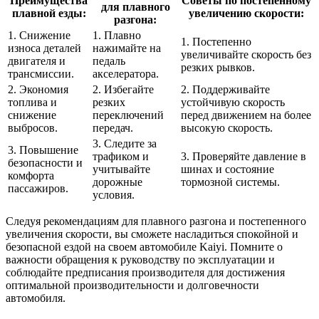
Преимущества
Советы по постепенному
для плавного
плавной езды:
увеличению скорости:
разгона:
1. Снижение
1. Плавно
1. Постепенно
износа деталей
нажимайте на
увеличивайте скорость без
двигателя и
педаль
резких рывков.
трансмиссии.
акселератора.
2. Экономия
2. Избегайте
2. Поддерживайте
топлива и
резких
устойчивую скорость
снижение
переключений
перед движением на более
выбросов.
передач.
высокую скорость.
3. Следите за
3. Повышение
трафиком и
3. Проверяйте давление в
безопасности и
учитывайте
шинах и состояние
комфорта
дорожные
тормозной системы.
пассажиров.
условия.
Следуя рекомендациям для плавного разгона и постепенного
увеличения скорости, вы сможете насладиться спокойной и
безопасной ездой на своем автомобиле Kaiyi. Помните о
важности обращения к руководству по эксплуатации и
соблюдайте предписания производителя для достижения
оптимальной производительности и долговечности
автомобиля.