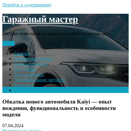
Перейти к содержимому
Гаражный мастер
Онлайн-помощник по ремонту и обслуживанию авто
Меню
Главная
Интересные статьи
Свежие новости
Тест драйв
Все о машинах
Автомобильные запчасти
Краш тест
Volkswagen
Обкатка нового автомобиля Kaiyi — опыт
вождения, функциональность и особенности
модели
07.04.2024
Интересные статьи