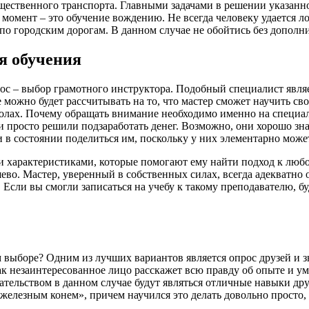
бщественного транспорта. Главными задачами в решении указанн
момент – это обучение вождению. Не всегда человеку удается ло
 по городским дорогам. В данном случае не обойтись без допол
я обучения
с – выбор грамотного инструктора. Подобный специалист являет
е можно будет рассчитывать на то, что мастер сможет научить с
олах. Почему обращать внимание необходимо именно на специал
и просто решили подзаработать денег. Возможно, они хорошо зн
 в состоянии поделиться им, поскольку у них элементарно может
характеристиками, которые помогают ему найти подход к любом
ево. Мастер, уверенный в собственных силах, всегда адекватно 
 Если вы смогли записаться на учебу к такому преподавателю, бу
 выборе? Одним из лучших вариантов является опрос друзей и з
к незаинтересованное лицо расскажет всю правду об опыте и ум
ельством в данном случае будут являться отличные навыки друг
железным конем», причем научился это делать довольно просто, 