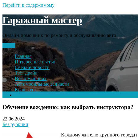
Перейти к содержимому
Гаражный мастер
Онлайн-помощник по ремонту и обслуживанию авто
Меню
Главная
Интересные статьи
Свежие новости
Тест драйв
Все о машинах
Автомобильные запчасти
Краш тест
Volkswagen
Обучение вождению: как выбрать инструктора?
22.06.2024
Без рубрики
Каждому жителю крупного города пр