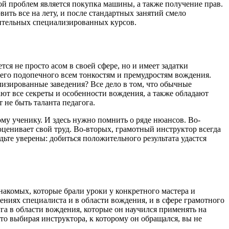
ой проблем является покупка машины, а также получение прав.
вить все на лету, и после стандартных занятий смело
нительных специализированных курсов.
ся не просто асом в своей сфере, но и имеет задатки
воего подопечного всем тонкостям и премудростям вождения.
изированные заведения? Все дело в том, что обычные
ают все секреты и особенности вождения, а также обладают
 не быть таланта педагога.
у ученику. И здесь нужно помнить о ряде нюансов. Во-
оценивает свой труд. Во-вторых, грамотный инструктор всегда
дьте уверены: добиться положительного результата удастся
накомых, которые брали уроки у конкретного мастера и
ениях специалиста и в области вождения, и в сфере грамотного
а в области вождения, которые он научился применять на
то выбирая инструктора, к которому он обращался, вы не