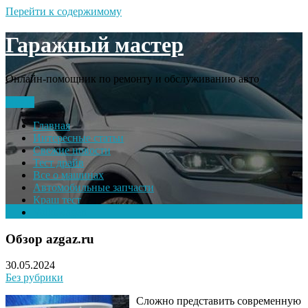
Перейти к содержимому
Гаражный мастер
Онлайн-помощник по ремонту и обслуживанию авто
Меню
Главная
Интересные статьи
Свежие новости
Тест драйв
Все о машинах
Автомобильные запчасти
Краш тест
Volkswagen
Обзор azgaz.ru
30.05.2024
Без рубрики
Сложно представить современную