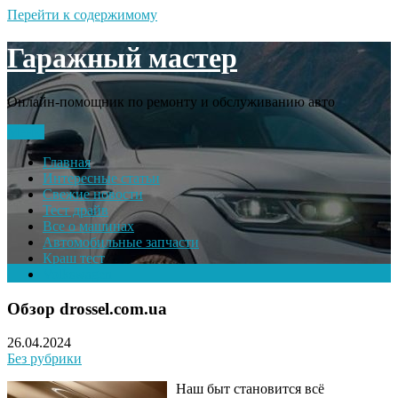
Перейти к содержимому
Гаражный мастер
Онлайн-помощник по ремонту и обслуживанию авто
Меню
Главная
Интересные статьи
Свежие новости
Тест драйв
Все о машинах
Автомобильные запчасти
Краш тест
Volkswagen
Обзор drossel.com.ua
26.04.2024
Без рубрики
Наш быт становится всё