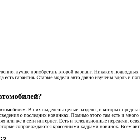
ственно, лучше приобретать второй вариант. Никаких подводных
а есть гарантия. Старые модели авто давно изучены вдоль и попе
втомобилей?
томобилям. В них выделены целые разделы, в которых представ
сведения о последних новинках. Помимо этого там есть и много
ях или же в сети интернет. Есть и телевизионные передачи, ос
которые сопровождаются красочными кадрами новинок. Всем авто
й?