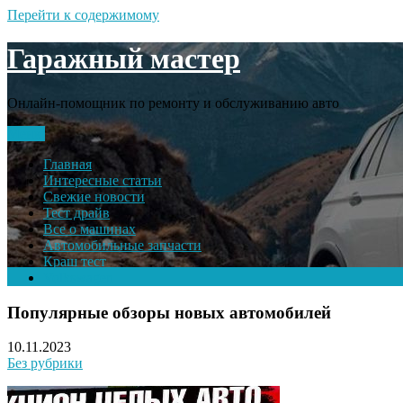
Перейти к содержимому
Гаражный мастер
Онлайн-помощник по ремонту и обслуживанию авто
Меню
Главная
Интересные статьи
Свежие новости
Тест драйв
Все о машинах
Автомобильные запчасти
Краш тест
Volkswagen
Популярные обзоры новых автомобилей
10.11.2023
Без рубрики