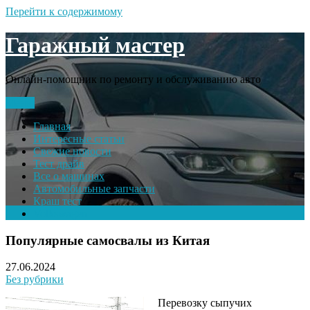
Перейти к содержимому
Гаражный мастер
Онлайн-помощник по ремонту и обслуживанию авто
Меню
Главная
Интересные статьи
Свежие новости
Тест драйв
Все о машинах
Автомобильные запчасти
Краш тест
Volkswagen
Популярные самосвалы из Китая
27.06.2024
Без рубрики
Перевозку сыпучих