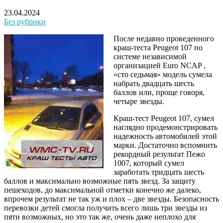
23.04.2024
Без рубрики
После недавно проведенного
краш-теста Рeugeot 107 по
системе независимой
организацией Euro NCAP ,
«сто седьмая» модель сумела
набрать двадцать шесть
баллов или, проще говоря,
четыре звезды.
Краш-тест Рeugeot 107, сумел
наглядно продемонстрировать
надежность автомобилей этой
марки. Достаточно вспомнить
рекордный результат Пежо
1007, который сумел
заработать тридцать шесть
баллов и максимально возможные пять звезд. За защиту
пешеходов, до максимальной отметки конечно же далеко,
впрочем результат не так уж и плох – две звезды. Безопасность
перевозки детей смогла получить всего лишь три звезды из
пяти возможных, но это так же, очень даже неплохо для