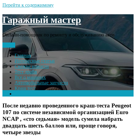
Перейти к содержимому
Гаражный мастер
Онлайн-помощник по ремонту и обслуживанию авто
Меню
Главная
Интересные статьи
Свежие новости
Тест драйв
Все о машинах
Автомобильные запчасти
Краш тест
Volkswagen
После недавно проведенного краш-теста Рeugeot
107 по системе независимой организацией Euro
NCAP , «сто седьмая» модель сумела набрать
двадцать шесть баллов или, проще говоря,
четыре звезды