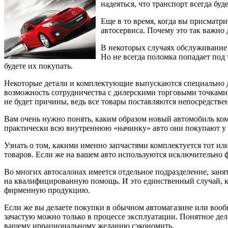
надеяться, что транспорт всегда бу
Еще в то время, когда вы присматри
автосервиса. Почему это так важно
В некоторых случаях обслуживание 
Но не всегда поломка попадает под 
будете их покупать.
Некоторые детали и комплектующие выпускаются специально дл
возможность сотрудничества с дилерскими торговыми точками. 
не будет причины, ведь все товары поставляются непосредствен
Вам очень нужно понять, каким образом новый автомобиль комп
практически всю внутреннюю «начинку» авто они покупают у 
Узнать о том, какими именно запчастями комплектуется тот и
товаров. Если же на вашем авто используются исключительно 
Во многих автосалонах имеется отдельное подразделение, зан
на квалифицированную помощь. И это единственный случай, ко
фирменную продукцию.
Если же вы делаете покупки в обычном автомагазине или вообщ
зачастую можно только в процессе эксплуатации. Понятное дел
вашему иррациональному желанию сэкономить.