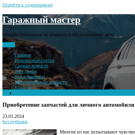
Перейти к содержимому
Гаражный мастер
Онлайн-помощник по ремонту и обслуживанию авто
Меню
Главная
Интересные статьи
Свежие новости
Тест драйв
Все о машинах
Автомобильные запчасти
Краш тест
Volkswagen
Приобретение запчастей для личного автомобиля
23.01.2024
Без рубрики
Многие из нас испытывают чувство 