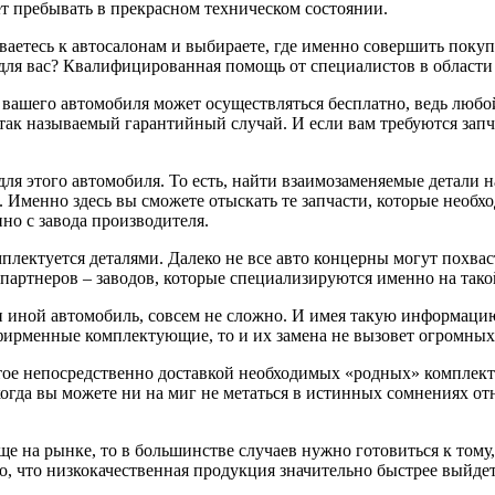
дет пребывать в прекрасном техническом состоянии.
ваетесь к автосалонам и выбираете, где именно совершить покуп
 для вас? Квалифицированная помощь от специалистов в области 
вашего автомобиля может осуществляться бесплатно, ведь любой
так называемый гарантийный случай. И если вам требуются запча
я этого автомобиля. То есть, найти взаимозаменяемые детали н
Именно здесь вы сможете отыскать те запчасти, которые необхо
но с завода производителя.
лектуется деталями. Далеко не все авто концерны могут похвас
партнеров – заводов, которые специализируются именно на тако
ли иной автомобиль, совсем не сложно. И имея такую информаци
фирменные комплектующие, то и их замена не вызовет огромных
ятое непосредственно доставкой необходимых «родных» комплек
гда вы можете ни на миг не метаться в истинных сомнениях от
е на рынке, то в большинстве случаев нужно готовиться к тому,
о, что низкокачественная продукция значительно быстрее выйдет