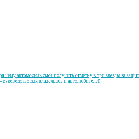
ря чему автомобиль смог получить отметку в три звезды за защи
— руководство для владельцев и автолюбителей