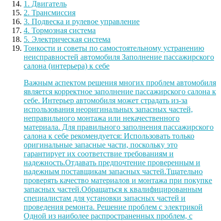
1. Двигатель
2. Трансмиссия
3. Подвеска и рулевое управление
4. Тормозная система
5. Электрическая система
Тонкости и советы по самостоятельному устранению
неисправностей автомобиля Заполнение пассажирского
салона (интерьера) к себе
Важным аспектом решения многих проблем автомобиля
является корректное заполнение пассажирского салона к
себе. Интерьер автомобиля может страдать из-за
использования неоригинальных запасных частей,
неправильного монтажа или некачественного
материала. Для правильного заполнения пассажирского
салона к себе рекомендуется: Использовать только
оригинальные запасные части, поскольку это
гарантирует их соответствие требованиям и
надежность.Отдавать предпочтение проверенным и
надежным поставщикам запасных частей.Тщательно
проверять качество материалов и монтажа при покупке
запасных частей.Обращаться к квалифицированным
специалистам для установки запасных частей и
проведения ремонта. Решение проблем с электрикой
Одной из наиболее распространенных проблем, с