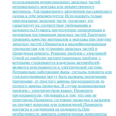
использования неоригинальных запасных частей,
неправильного монтажа или некачественного
материала. Для правильного заполнения пассажирского
салона к себе рекомендуется: Использовать только
оригинальные запасные части, поскольку это
гарантирует их соответствие требованиям и
надежность.Отдавать предпочтение проверенным и
надежным поставщикам запасных частей.Тщательно
проверять качество материалов и монтажа при покупке
запасных частей.Обращаться к квалифицированным
специалистам для установки запасных частей и
проведения ремонта. Решение проблем с электрикой
Одной из наиболее распространенных проблем, с
которыми сталкиваются владельцы автомобилей,
являются неисправности в электрической системе.
Неправильно работающие фары, сигналы поворота или
стеклоподъемники могут быть вызваны различными
причинами, от простого замены предохранителя до
полного замены проводки. В случае возникновения
проблем с электричеством важно: Проверить
предохранители, убедившись в том, что они не
перегорели.Проверить состояние проводки и разъемов
на предмет коррозии или повреждений.Проверить
контакты и соединения на надежность.При
необходимости заменить поврежденные компоненты