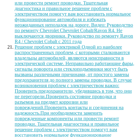
или провести ремонт проводки. Тщательная
диагностика и правильное решение проблем с
электричеством помогут вам восстановить нормальное
функционирование автомобиля и избежать
неожиданных неполадок на дороге. Видео: Руководство
по ремонту Chevrolet Chevrolet Cobalt/Ravon R4. Не
выключаются дворники. Руководство по ремонту Ravon
R4 / Chevrolet Cobalt с 2011 года
Решение проблем с электрикой Одной из наиболее
распространенных проблем, с которыми сталкиваются
владельцы автомобилей, являются неисправности в
электрической системе. Неправильно работающие фары,
сигналы поворота или стеклоподъемники могут быть
вызваны различными причинами, от простого замены
предохранителя до полного замены проводки. В случае
возникновения проблем с электричеством важно:
Проверить предохранители, убедившись в том, что они
не перегорели.Проверить состояние проводки и
разъемов на предмет коррозии или
повреждений.Проверить контакты и соединения на
надежность.При необходимости заменить
поврежденные компоненты или провести ремонт
проводки. Тщательная диагностика и правильное
решение проблем с электричеством помогут вам
восстановить нормальное функционирование