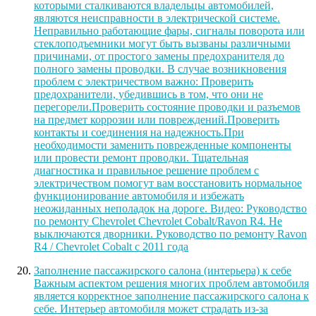
которыми сталкиваются владельцы автомобилей,
являются неисправности в электрической системе.
Неправильно работающие фары, сигналы поворота или
стеклоподъемники могут быть вызваны различными
причинами, от простого замены предохранителя до
полного замены проводки. В случае возникновения
проблем с электричеством важно: Проверить
предохранители, убедившись в том, что они не
перегорели.Проверить состояние проводки и разъемов
на предмет коррозии или повреждений.Проверить
контакты и соединения на надежность.При
необходимости заменить поврежденные компоненты
или провести ремонт проводки. Тщательная
диагностика и правильное решение проблем с
электричеством помогут вам восстановить нормальное
функционирование автомобиля и избежать
неожиданных неполадок на дороге. Видео: Руководство
по ремонту Chevrolet Chevrolet Cobalt/Ravon R4. Не
выключаются дворники. Руководство по ремонту Ravon
R4 / Chevrolet Cobalt с 2011 года
Заполнение пассажирского салона (интерьера) к себе
Важным аспектом решения многих проблем автомобиля
является корректное заполнение пассажирского салона к
себе. Интерьер автомобиля может страдать из-за