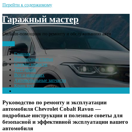
Перейти к содержимому
Гаражный мастер
Онлайн-помощник по ремонту и обслуживанию авто
Меню
Главная
Интересные статьи
Свежие новости
Тест драйв
Все о машинах
Автомобильные запчасти
Краш тест
Volkswagen
Руководство по ремонту и эксплуатации
автомобиля Chevrolet Cobalt Ravon —
подробные инструкции и полезные советы для
безопасной и эффективной эксплуатации вашего
автомобиля