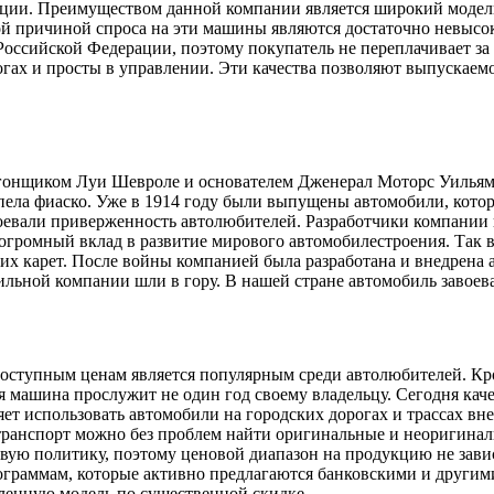
ции. Преимуществом данной компании является широкий модель
 причиной спроса на эти машины являются достаточно невысок
оссийской Федерации, поэтому покупатель не переплачивает за 
огах и просты в управлении. Эти качества позволяют выпускае
 гонщиком Луи Шевроле и основателем Дженерал Моторс Уилья
терпела фиаско. Уже в 1914 году были выпущены автомобили, ко
евали приверженность автолюбителей. Разработчики компании 
 огромный вклад в развитие мирового автомобилестроения. Так
их карет. После войны компанией была разработана и внедрена 
ильной компании шли в гору. В нашей стране автомобиль завоева
оступным ценам является популярным среди автолюбителей. Кро
я машина прослужит не один год своему владельцу. Сегодня кач
ляет использовать автомобили на городских дорогах и трассах 
 транспорт можно без проблем найти оригинальные и неоригинал
ую политику, поэтому ценовой диапазон на продукцию не завис
граммам, которые активно предлагаются банковскими и другим
ленную модель по существенной скидке.