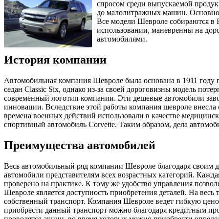
спросом среди выпускаемой продук
до малолитражных машин. Основной
Все модели Шевроле собираются в Р
использовании, маневренны на дор
автомобилями.
История компании
Автомобильная компания Шевроле была основана в 1911 году
седан Classic Six, однако из-за своей дороговизны модель по
современный логотип компании. Эти дешевые автомобили заво
инновации. Вследствие этой работы компания шевроле внесла
времена военных действий использовали в качестве медицинск
спортивный автомобиль Corvette. Таким образом, дела автомоб
Преимущества автомобилей
Весь автомобильный ряд компании Шевроле благодаря своим д
автомобили представителям всех возрастных категорий. Кажда
проверено на практике. К тому же удобство управления позво
Шевроле является доступность приобретения деталей. На весь
собственный транспорт. Компания Шевроле ведет гибкую ценов
приобрести данный транспорт можно благодаря кредитным про
проводятся акции, во время которых можно приобрести опреде