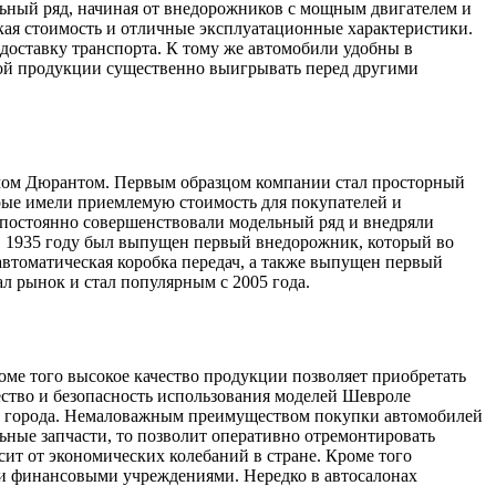
ный ряд, начиная от внедорожников с мощным двигателем и
ая стоимость и отличные эксплуатационные характеристики.
доставку транспорта. К тому же автомобили удобны в
мой продукции существенно выигрывать перед другими
мом Дюрантом. Первым образцом компании стал просторный
торые имели приемлемую стоимость для покупателей и
постоянно совершенствовали модельный ряд и внедряли
 в 1935 году был выпущен первый внедорожник, который во
автоматическая коробка передач, а также выпущен первый
л рынок и стал популярным с 2005 года.
ме того высокое качество продукции позволяет приобретать
ество и безопасность использования моделей Шевроле
вне города. Немаловажным преимуществом покупки автомобилей
ьные запчасти, то позволит оперативно отремонтировать
ит от экономических колебаний в стране. Кроме того
и финансовыми учреждениями. Нередко в автосалонах