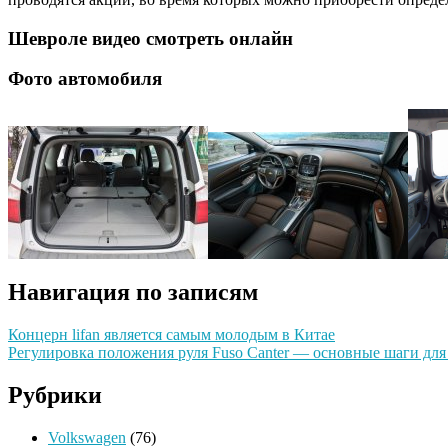
Шевроле видео смотреть онлайн
Фото автомобиля
Навигация по записям
Концерн lifan является самым молодым в Китае
Регулировка положения руля Fuso Canter — основные шаги для
Рубрики
Volkswagen
(76)