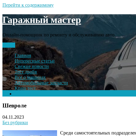
Перейти к содержимому
Гаражный мастер
Онлайн-помощник по ремонту и обслуживанию авто
Меню
Главная
Интересные статьи
Свежие новости
Тест драйв
Все о машинах
Автомобильные запчасти
Краш тест
Volkswagen
Шевроле
04.11.2023
Без рубрики
Среди самостоятельных подразделе