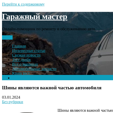
Перейти к содержимому
Гаражный мастер
Онлайн-помощник по ремонту и обслуживанию авто
Меню
Главная
Интересные статьи
Свежие новости
Тест драйв
Все о машинах
Автомобильные запчасти
Краш тест
Volkswagen
Шины являются важной частью автомобиля
03.01.2024
Без рубрики
Шины являются важной частью а