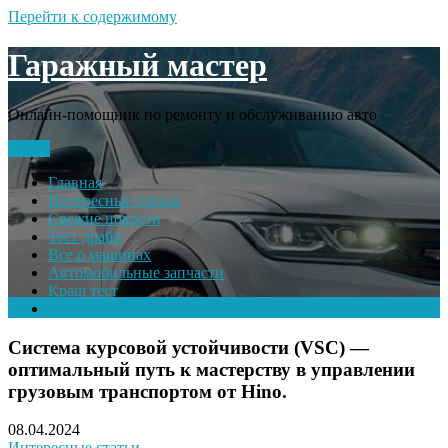
Перейти к содержимому
Гаражный мастер
Онлайн-помощник по ремонту и обслуживанию авто
Меню
Главная
Интересные статьи
Свежие новости
Тест драйв
Все о машинах
Автомобильные запчасти
Краш тест
Volkswagen
Система курсовой устойчивости (VSC) —
оптимальный путь к мастерству в управлении
грузовым транспортом от Hino.
08.04.2024
Интересные статьи