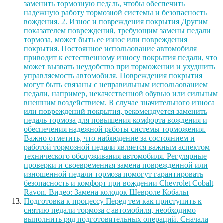
заменить тормозную педаль, чтобы обеспечить
надежную работу тормозной системы и безопасность
вождения. 2. Износ и повреждения покрытия Другим
показателем повреждений, требующим замены педали
тормоза, может быть ее износ или повреждения
покрытия. Постоянное использование автомобиля
приводит к естественному износу покрытия педали, что
может вызвать неудобство при торможении и ухудшить
управляемость автомобиля. Повреждения покрытия
могут быть связаны с неправильным использованием
педали, например, некачественной обувью или сильным
внешним воздействием. В случае значительного износа
или повреждений покрытия, рекомендуется заменить
педаль тормоза для повышения комфорта вождения и
обеспечения надежной работы системы торможения.
Важно отметить, что наблюдение за состоянием и
работой тормозной педали является важным аспектом
технического обслуживания автомобиля. Регулярные
проверки и своевременная замена поврежденной или
изношенной педали тормоза помогут гарантировать
безопасность и комфорт при вождении Chevrolet Cobalt
Ravon. Видео: Замена колодок Шевроле Кобальт
Подготовка к процессу Перед тем как приступить к
снятию педали тормоза с автомобиля, необходимо
выполнить ряд подготовительных операций. Сначала