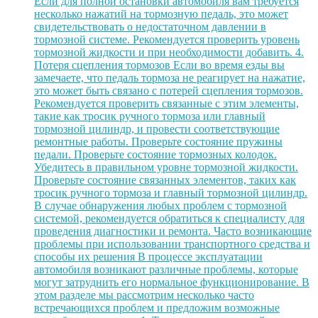
Если для полной остановки автомобиля вам требуется
несколько нажатий на тормозную педаль, это может
свидетельствовать о недостаточном давлении в
тормозной системе. Рекомендуется проверить уровень
тормозной жидкости и при необходимости добавить. 4.
Потеря сцепления тормозов Если во время езды вы
замечаете, что педаль тормоза не реагирует на нажатие,
это может быть связано с потерей сцепления тормозов.
Рекомендуется проверить связанные с этим элементы,
такие как тросик ручного тормоза или главный
тормозной цилиндр, и провести соответствующие
ремонтные работы. Проверьте состояние пружины
педали. Проверьте состояние тормозных колодок.
Убедитесь в правильном уровне тормозной жидкости.
Проверьте состояние связанных элементов, таких как
тросик ручного тормоза и главный тормозной цилиндр.
В случае обнаружения любых проблем с тормозной
системой, рекомендуется обратиться к специалисту для
проведения диагностики и ремонта. Часто возникающие
проблемы при использовании транспортного средства и
способы их решения В процессе эксплуатации
автомобиля возникают различные проблемы, которые
могут затруднить его нормальное функционирование. В
этом разделе мы рассмотрим несколько часто
встречающихся проблем и предложим возможные