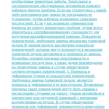
необходимые ремонтные работы. Тщательное и
систематическое обслуживание автомобиля поможет
избежать многих проблем. Если вы столкнулись с какой-
либо неисправностью, важно не откладывать ее
устранение, чтобы избежать возможных серьезных
последствий. Если у вас возникли сомнения или
вопросы по поводу конкретных проблем, лучше всего
обратиться к сертифицированному специалисту для
получения квалифицированной помощи. Показатели
повреждений, требующие замены механизма тормозной
педали В данном разделе рассмотрим показатели
повреждений, которые могут возникнуть в механизме
тормозной педали автомобиля и требовать ее замены.
Подробно опишем признаки неисправности и
возможные последствия, а также дадим рекомендации
по проведению замены в случае обнаружения
соответствующих повреждений. 1. Перекосы и
деформации Одним из показателей повреждений,
требующих замены тормозной педали, являются
перекосы и деформации в ее конструкции. Возможные
причины таких повреждений могут быть связаны с
несчастными случаями на дороге, ударом автомобиля в
препятствие или неудачной парковкой с внешними
воздействиями на педаль. В случае обнаружения
перекосов или деформаций, рекомендуется немедленно