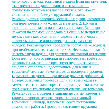
неполного отпуска тормозной педали Если вы заметили,
что тормозная педаль на вашем автомобиле не
полностью отпускается после нажатия, это может
указывать на проблему с пружиной педали.
Рекомендуется проверить состояние пружин, возможно,
они перегрелись и нуждаются в замене. 2. Шумы и
скрипы при нажатии на тормозную педаль Если при
нажатии на тормозную педаль вы слышите неприятные
звуки, такие как скрипы или скрежет, то это может
говорить о износе или повреждении тормозных
колодок. Рекомендуется проверить состояние колодок и,
при необходимости, заменить их. 3. Несколько нажатий
на тормозную педаль для достижения полной остановки
Если для полной остановки автомобиля вам требуется
несколько нажатий на тормозную педаль, это может
свидетельствовать о недостаточном давлении в
тормозной системе. Рекомендуется проверить уровень
тормозной жидкости и при необходимости добавить. 4.
Потеря сцепления тормозов Если во время езды вы
замечаете, что педаль тормоза не реагирует на нажатие,
это может быть связано с потерей сцепления тормозов.
Рекомендуется проверить связанные с этим элементы,
такие как тросик ручного тормоза или главный
тормозной цилиндр, и провести соответствующие
ремонтные работы. Проверьте состояние пружины