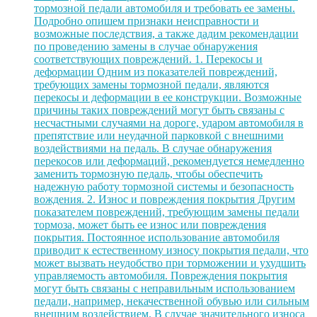
тормозной педали автомобиля и требовать ее замены.
Подробно опишем признаки неисправности и
возможные последствия, а также дадим рекомендации
по проведению замены в случае обнаружения
соответствующих повреждений. 1. Перекосы и
деформации Одним из показателей повреждений,
требующих замены тормозной педали, являются
перекосы и деформации в ее конструкции. Возможные
причины таких повреждений могут быть связаны с
несчастными случаями на дороге, ударом автомобиля в
препятствие или неудачной парковкой с внешними
воздействиями на педаль. В случае обнаружения
перекосов или деформаций, рекомендуется немедленно
заменить тормозную педаль, чтобы обеспечить
надежную работу тормозной системы и безопасность
вождения. 2. Износ и повреждения покрытия Другим
показателем повреждений, требующим замены педали
тормоза, может быть ее износ или повреждения
покрытия. Постоянное использование автомобиля
приводит к естественному износу покрытия педали, что
может вызвать неудобство при торможении и ухудшить
управляемость автомобиля. Повреждения покрытия
могут быть связаны с неправильным использованием
педали, например, некачественной обувью или сильным
внешним воздействием. В случае значительного износа