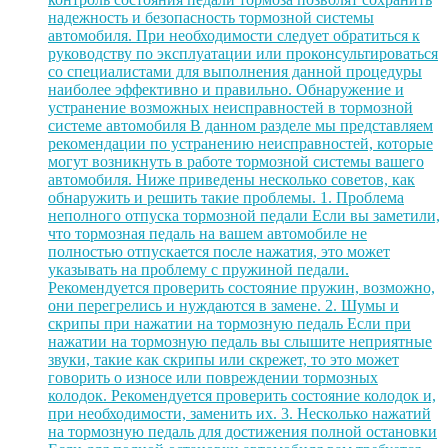
надежность и безопасность тормозной системы
автомобиля. При необходимости следует обратиться к
руководству по эксплуатации или проконсультироваться
со специалистами для выполнения данной процедуры
наиболее эффективно и правильно. Обнаружение и
устранение возможных неисправностей в тормозной
системе автомобиля В данном разделе мы представляем
рекомендации по устранению неисправностей, которые
могут возникнуть в работе тормозной системы вашего
автомобиля. Ниже приведены несколько советов, как
обнаружить и решить такие проблемы. 1. Проблема
неполного отпуска тормозной педали Если вы заметили,
что тормозная педаль на вашем автомобиле не
полностью отпускается после нажатия, это может
указывать на проблему с пружиной педали.
Рекомендуется проверить состояние пружин, возможно,
они перегрелись и нуждаются в замене. 2. Шумы и
скрипы при нажатии на тормозную педаль Если при
нажатии на тормозную педаль вы слышите неприятные
звуки, такие как скрипы или скрежет, то это может
говорить о износе или повреждении тормозных
колодок. Рекомендуется проверить состояние колодок и,
при необходимости, заменить их. 3. Несколько нажатий
на тормозную педаль для достижения полной остановки