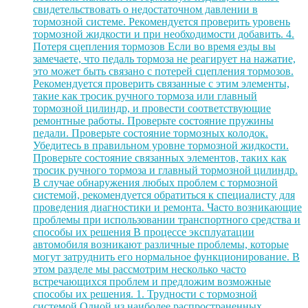
свидетельствовать о недостаточном давлении в
тормозной системе. Рекомендуется проверить уровень
тормозной жидкости и при необходимости добавить. 4.
Потеря сцепления тормозов Если во время езды вы
замечаете, что педаль тормоза не реагирует на нажатие,
это может быть связано с потерей сцепления тормозов.
Рекомендуется проверить связанные с этим элементы,
такие как тросик ручного тормоза или главный
тормозной цилиндр, и провести соответствующие
ремонтные работы. Проверьте состояние пружины
педали. Проверьте состояние тормозных колодок.
Убедитесь в правильном уровне тормозной жидкости.
Проверьте состояние связанных элементов, таких как
тросик ручного тормоза и главный тормозной цилиндр.
В случае обнаружения любых проблем с тормозной
системой, рекомендуется обратиться к специалисту для
проведения диагностики и ремонта. Часто возникающие
проблемы при использовании транспортного средства и
способы их решения В процессе эксплуатации
автомобиля возникают различные проблемы, которые
могут затруднить его нормальное функционирование. В
этом разделе мы рассмотрим несколько часто
встречающихся проблем и предложим возможные
способы их решения. 1. Трудности с тормозной
системой Одной из наиболее распространенных