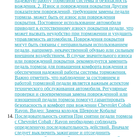
надежную работу тормозной системы и безопасность
вождения. 2. Износ и повреждения покрытия Другим
показателем повреждений, требующим замены педали
тормоза, может быть ее износ или повреждения
покрытия. Постоянное использование автомобиля
приводит к естественному износу покрытия педали, что
может вызвать неудобство при торможении и ухудшить
управляемость автомобиля. Повреждения покрытия
могут быть связаны с неправильным использованием
педали, например, некачественной обувью или сильным
внешним воздействием. В случае значительного износа
или повреждений покрытия, рекомендуется заменить
педаль тормоза для повышения комфорта вождения и
обеспечения надежной работы системы торможения.
Важно отметить, что наблюдение за состоянием и
работой тормозной педали является важным аспектом
технического обслуживания автомобиля. Регулярные
проверки и своевременная замена поврежденной или
изношенной педали тормоза помогут гарантировать
безопасность и комфорт при вождении Chevrolet Cobalt
Ravon. Видео: Замена колодок Шевроле Кобальт
Последовательность снятия При снятии педали тормоза
с Chevrolet Cobalt / Ravon необходимо соблюдать
определенную последовательность действий. Вначале
следует выключить зажигание и отсоединить