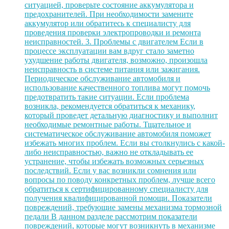
ситуацией, проверьте состояние аккумулятора и
предохранителей. При необходимости замените
аккумулятор или обратитесь к специалисту для
проведения проверки электропроводки и ремонта
неисправностей. 3. Проблемы с двигателем Если в
процессе эксплуатации вам вдруг стало заметно
ухудшение работы двигателя, возможно, произошла
неисправность в системе питания или зажигания.
Периодическое обслуживание автомобиля и
использование качественного топлива могут помочь
предотвратить такие ситуации. Если проблема
возникла, рекомендуется обратиться к механику,
который проведет детальную диагностику и выполнит
необходимые ремонтные работы. Тщательное и
систематическое обслуживание автомобиля поможет
избежать многих проблем. Если вы столкнулись с какой-
либо неисправностью, важно не откладывать ее
устранение, чтобы избежать возможных серьезных
последствий. Если у вас возникли сомнения или
вопросы по поводу конкретных проблем, лучше всего
обратиться к сертифицированному специалисту для
получения квалифицированной помощи. Показатели
повреждений, требующие замены механизма тормозной
педали В данном разделе рассмотрим показатели
повреждений, которые могут возникнуть в механизме