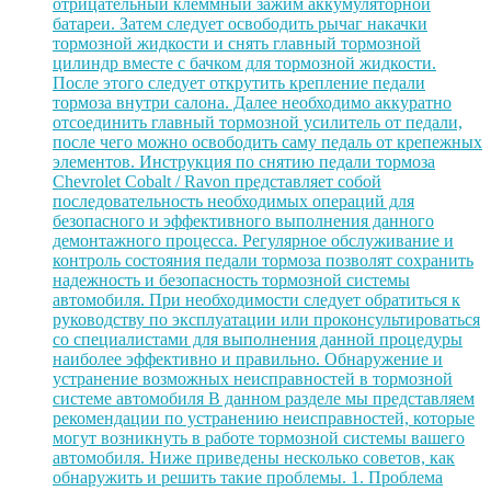
отрицательный клеммный зажим аккумуляторной
батареи. Затем следует освободить рычаг накачки
тормозной жидкости и снять главный тормозной
цилиндр вместе с бачком для тормозной жидкости.
После этого следует открутить крепление педали
тормоза внутри салона. Далее необходимо аккуратно
отсоединить главный тормозной усилитель от педали,
после чего можно освободить саму педаль от крепежных
элементов. Инструкция по снятию педали тормоза
Chevrolet Cobalt / Ravon представляет собой
последовательность необходимых операций для
безопасного и эффективного выполнения данного
демонтажного процесса. Регулярное обслуживание и
контроль состояния педали тормоза позволят сохранить
надежность и безопасность тормозной системы
автомобиля. При необходимости следует обратиться к
руководству по эксплуатации или проконсультироваться
со специалистами для выполнения данной процедуры
наиболее эффективно и правильно. Обнаружение и
устранение возможных неисправностей в тормозной
системе автомобиля В данном разделе мы представляем
рекомендации по устранению неисправностей, которые
могут возникнуть в работе тормозной системы вашего
автомобиля. Ниже приведены несколько советов, как
обнаружить и решить такие проблемы. 1. Проблема