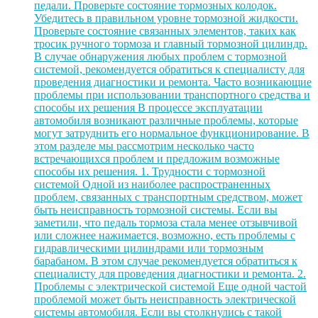
педали. Проверьте состояние тормозных колодок.
Убедитесь в правильном уровне тормозной жидкости.
Проверьте состояние связанных элементов, таких как
тросик ручного тормоза и главный тормозной цилиндр.
В случае обнаружения любых проблем с тормозной
системой, рекомендуется обратиться к специалисту для
проведения диагностики и ремонта. Часто возникающие
проблемы при использовании транспортного средства и
способы их решения В процессе эксплуатации
автомобиля возникают различные проблемы, которые
могут затруднить его нормальное функционирование. В
этом разделе мы рассмотрим несколько часто
встречающихся проблем и предложим возможные
способы их решения. 1. Трудности с тормозной
системой Одной из наиболее распространенных
проблем, связанных с транспортным средством, может
быть неисправность тормозной системы. Если вы
заметили, что педаль тормоза стала менее отзывчивой
или сложнее нажимается, возможно, есть проблемы с
гидравлическими цилиндрами или тормозным
барабаном. В этом случае рекомендуется обратиться к
специалисту для проведения диагностики и ремонта. 2.
Проблемы с электрической системой Еще одной частой
проблемой может быть неисправность электрической
системы автомобиля. Если вы столкнулись с такой