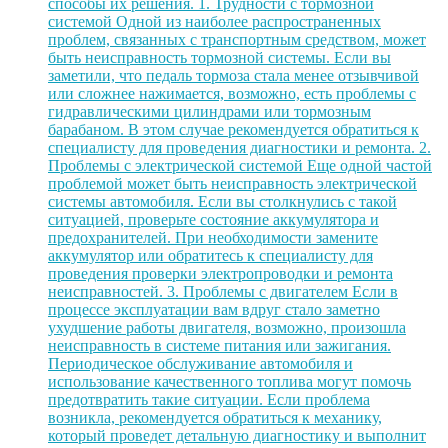
способы их решения. 1. Трудности с тормозной
системой Одной из наиболее распространенных
проблем, связанных с транспортным средством, может
быть неисправность тормозной системы. Если вы
заметили, что педаль тормоза стала менее отзывчивой
или сложнее нажимается, возможно, есть проблемы с
гидравлическими цилиндрами или тормозным
барабаном. В этом случае рекомендуется обратиться к
специалисту для проведения диагностики и ремонта. 2.
Проблемы с электрической системой Еще одной частой
проблемой может быть неисправность электрической
системы автомобиля. Если вы столкнулись с такой
ситуацией, проверьте состояние аккумулятора и
предохранителей. При необходимости замените
аккумулятор или обратитесь к специалисту для
проведения проверки электропроводки и ремонта
неисправностей. 3. Проблемы с двигателем Если в
процессе эксплуатации вам вдруг стало заметно
ухудшение работы двигателя, возможно, произошла
неисправность в системе питания или зажигания.
Периодическое обслуживание автомобиля и
использование качественного топлива могут помочь
предотвратить такие ситуации. Если проблема
возникла, рекомендуется обратиться к механику,
который проведет детальную диагностику и выполнит