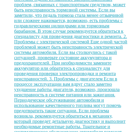
проблем, связанных с транспортным средством, может
быть неисправность тормозной системы. Если вы
заметили, что педаль тормоза стала менее отзывчивой
или сложнее нажимается, возможно, есть проблемы с
гидравлическими цилиндрами или тормозным
барабаном. В этом случае рекомендуется обратиться к
специалисту для проведения диагностики и ремонта. 2.
Проблемы с электрической системой Еще одной частой
проблемой может быть неисправность электрической
системы автомобиля. Если вы столкнулись с такой
ситуацией, проверьте состояние аккумулятора и
предохранителей. При необходимости замените
аккумулятор или обратитесь к специалисту для
проведения проверки электропроводки и ремонта
неисправностей. 3. Проблемы с двигателем Если в
процессе эксплуатации вам вдруг стало заметно
ухудшение работы двигателя, возможно, произошла
неисправность в системе питания или зажигания.
Периодическое обслуживание автомобиля и
использование качественного топлива могут помочь
предотвратить такие ситуации. Если проблема
возникла, рекомендуется обратиться к механику,
который проведет детальную диагностику и выполнит
необходимые ремонтные работы. Тщательное и
систематическое обслуживание автомобиля поможет