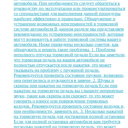
автомобиля. При необходимости следует обратиться к
руководству по эксплуатации или проконсультироваться
со специалистами для выполнения данной процедуры
наиболее эффективно и правильно. Обнаружение и
устранение возможных неисправностей в тормозной
системе автомобиля В данном разделе мы представляем
рекомендации по устранению неисправностей, которые
могут возникнуть в работе тормозной системы вашего
автомобиля. Ниже приведены несколько советов, как
обнаружить и решить такие проблемы. 1. Проблема
неполного отпуска тормозной педали Если вы заметили,
что тормозная педаль на вашем автомобиле не
полностью отпускается после нажатия, это может
указывать на проблему с пружиной педали.
Рекомендуется проверить состояние пружин, возможно,
они перегрелись и нуждаются в замене. 2. Шумы и
скрипы при нажатии на тормозную педаль Если при
нажатии на тормозную педаль вы слышите неприятные
звуки, такие как скрипы или скрежет, то это может
говорить о износе или повреждении тормозных
колодок. Рекомендуется проверить состояние колодок и,
при необходимости, заменить их. 3. Несколько нажатий
на тормозную педаль для достижения полной остановки
Если для полной остановки автомобиля вам требуется
несколько нажатий на тормозную педаль, это может