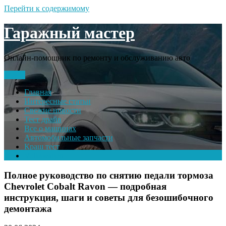
Перейти к содержимому
Гаражный мастер
Онлайн-помощник по ремонту и обслуживанию авто
Меню
Главная
Интересные статьи
Свежие новости
Тест драйв
Все о машинах
Автомобильные запчасти
Краш тест
Volkswagen
Полное руководство по снятию педали тормоза
Chevrolet Cobalt Ravon — подробная
инструкция, шаги и советы для безошибочного
демонтажа