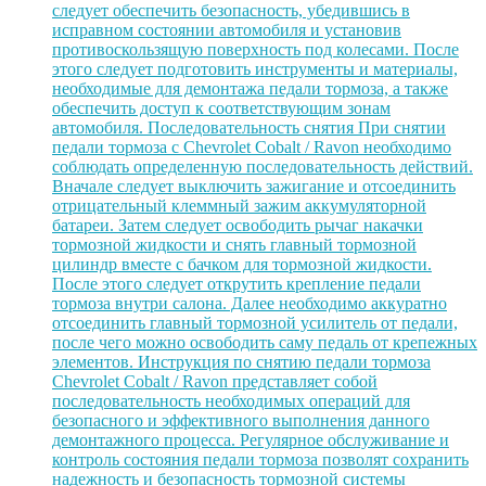
следует обеспечить безопасность, убедившись в
исправном состоянии автомобиля и установив
противоскользящую поверхность под колесами. После
этого следует подготовить инструменты и материалы,
необходимые для демонтажа педали тормоза, а также
обеспечить доступ к соответствующим зонам
автомобиля. Последовательность снятия При снятии
педали тормоза с Chevrolet Cobalt / Ravon необходимо
соблюдать определенную последовательность действий.
Вначале следует выключить зажигание и отсоединить
отрицательный клеммный зажим аккумуляторной
батареи. Затем следует освободить рычаг накачки
тормозной жидкости и снять главный тормозной
цилиндр вместе с бачком для тормозной жидкости.
После этого следует открутить крепление педали
тормоза внутри салона. Далее необходимо аккуратно
отсоединить главный тормозной усилитель от педали,
после чего можно освободить саму педаль от крепежных
элементов. Инструкция по снятию педали тормоза
Chevrolet Cobalt / Ravon представляет собой
последовательность необходимых операций для
безопасного и эффективного выполнения данного
демонтажного процесса. Регулярное обслуживание и
контроль состояния педали тормоза позволят сохранить
надежность и безопасность тормозной системы