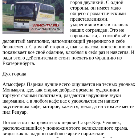
город двуликий. С одной
стороны, он имеет мало
общего с романтическими
представлениями,
укоренившимися в головах
наших сограждан. Это не
город-сказка, а спокойный и
деловитый мегаполис, напоминающий уверенного в себе
бизнесмена. С другой стороны, шаг за шагом, постепенно он
показывает всё своё обаяние, влюбляя в себя раз и навсегда. И
ради этого действительно стоит поехать во Францию из
Екатеринбурга.
Дух города
Атмосфера Парижа лучше всего ощущается на тесных улочках
Монмарта, где, как старые добрые времена, художники
торгуют своими полотнами, раздаются чарующие звуки
шарманки, а в любом кафе вас с удовольствием напоят
вкуснейшим кофе, которое, кажется, некогда на этом же месте
пил Ренуар.
Потом стоит направиться к церкви Сакре-Кёр. Человек,
расположившийся у подножия этого великолепного храма,
видит как на ладони наиболее яркие парижские