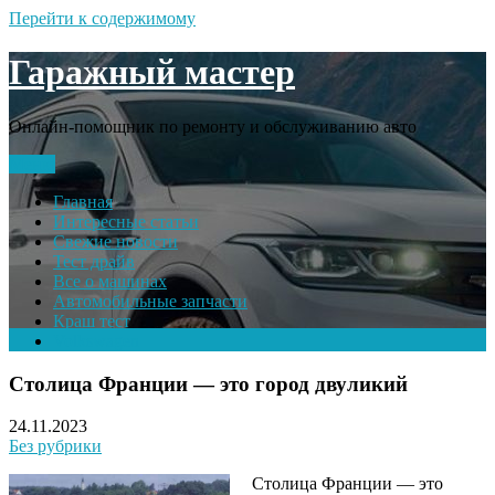
Перейти к содержимому
Гаражный мастер
Онлайн-помощник по ремонту и обслуживанию авто
Меню
Главная
Интересные статьи
Свежие новости
Тест драйв
Все о машинах
Автомобильные запчасти
Краш тест
Volkswagen
Столица Франции — это город двуликий
24.11.2023
Без рубрики
Столица Франции — это