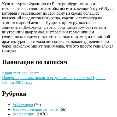
Купить тур во Францию из Екатеринбурга можно и
исключительно для того, чтобы посетить великий музей Лувр,
который представляет из себя одну из самых больших
коллекций предметов искусства, картин и скульптур на
земном шаре. Именно в Лувре, к примеру, выставлена
знаменитая Джоконда. Своего рода шедевром считается и
внутренний двор замка, интересный гармоничным
сочетанием современных стеклянных пирамид и старинной
архитектуры — сначала диссонанс вызывает удивление, но
через несколько минут понимаешь, что это просто гениальная
находка.
Навигация по записям
Краш тест opel vectra
Наверное, все мы помним результаты краш-теста Нyundai
Еlantra 2001 году
Рубрики
Volkswagen
(76)
Автомобильные запчасти
(66)
Без рубрики
(2 876)