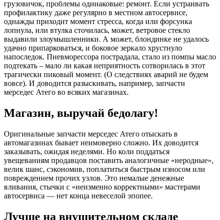
грузовичок, проблемы одинаковые: ремонт. Если устраивать
профилактику даже регулярно в местном автосервисе,
однажды приходит момент стресса, когда или форсунка
лопнула, или втулка сточилась, может, ветровое стекло
выдавили злоумышленники. А может, блондинке не удалось
удачно припарковаться, и боковое зеркало хрустнуло
напоследок. Пневморессора пострадала, стало из помпы масло
подтекать – мало ли какая неприятность сотворилась в этот
трагически пиковый момент. (О следствиях аварий не будем
вовсе). И доводится разыскивать, например, запчасти
мерседес Атего во всяких магазинах.
Магазин, выручай бедолагу!
Оригинальные запчасти мерседес Атего отыскать в
автомагазинах бывает неимоверно сложно. Их доводится
заказывать, ожидая неделями. Но коли поддаться
увещеваниям продавцов поставить аналогичные «неродные»,
велик шанс, сэкономив, поплатиться быстрым износом или
повреждением прочих узлов. Это немалые денежные
вливания, стычки с «неизменно корректными» мастерами
автосервиса — нет конца невеселой эпопее.
Лучше на внушительном складе