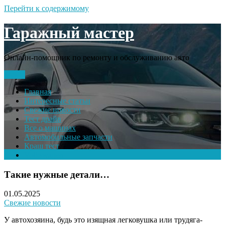
Перейти к содержимому
Гаражный мастер
Онлайн-помощник по ремонту и обслуживанию авто
Меню
Главная
Интересные статьи
Свежие новости
Тест драйв
Все о машинах
Автомобильные запчасти
Краш тест
Volkswagen
Такие нужные детали…
01.05.2025
Свежие новости
У автохозяина, будь это изящная легковушка или трудяга-