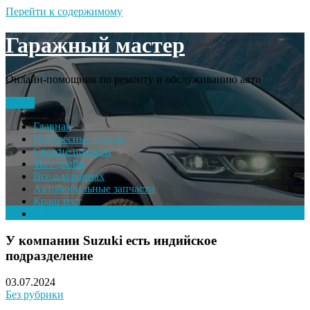
Перейти к содержимому
Гаражный мастер
Онлайн-помощник по ремонту и обслуживанию авто
Меню
Главная
Интересные статьи
Свежие новости
Тест драйв
Все о машинах
Автомобильные запчасти
Краш тест
Volkswagen
У компании Suzuki есть индийское
подразделение
03.07.2024
Без рубрики