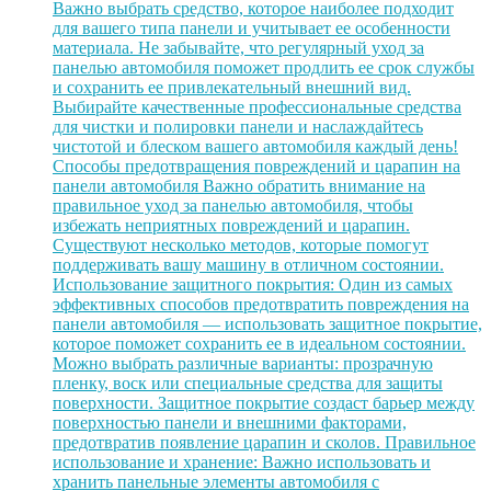
Важно выбрать средство, которое наиболее подходит
для вашего типа панели и учитывает ее особенности
материала. Не забывайте, что регулярный уход за
панелью автомобиля поможет продлить ее срок службы
и сохранить ее привлекательный внешний вид.
Выбирайте качественные профессиональные средства
для чистки и полировки панели и наслаждайтесь
чистотой и блеском вашего автомобиля каждый день!
Способы предотвращения повреждений и царапин на
панели автомобиля Важно обратить внимание на
правильное уход за панелью автомобиля, чтобы
избежать неприятных повреждений и царапин.
Существуют несколько методов, которые помогут
поддерживать вашу машину в отличном состоянии.
Использование защитного покрытия: Один из самых
эффективных способов предотвратить повреждения на
панели автомобиля — использовать защитное покрытие,
которое поможет сохранить ее в идеальном состоянии.
Можно выбрать различные варианты: прозрачную
пленку, воск или специальные средства для защиты
поверхности. Защитное покрытие создаст барьер между
поверхностью панели и внешними факторами,
предотвратив появление царапин и сколов. Правильное
использование и хранение: Важно использовать и
хранить панельные элементы автомобиля с