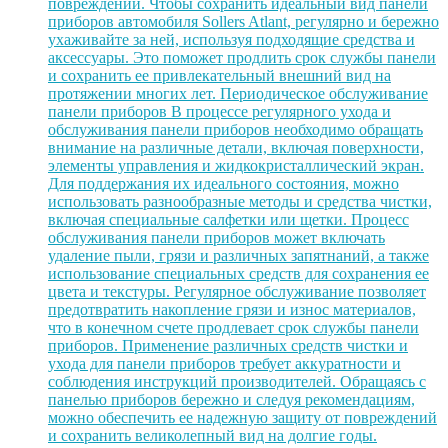
повреждений. Чтобы сохранить идеальный вид панели
приборов автомобиля Sollers Atlant, регулярно и бережно
ухаживайте за ней, используя подходящие средства и
аксессуары. Это поможет продлить срок службы панели
и сохранить ее привлекательный внешний вид на
протяжении многих лет. Периодическое обслуживание
панели приборов В процессе регулярного ухода и
обслуживания панели приборов необходимо обращать
внимание на различные детали, включая поверхности,
элементы управления и жидкокристаллический экран.
Для поддержания их идеального состояния, можно
использовать разнообразные методы и средства чистки,
включая специальные салфетки или щетки. Процесс
обслуживания панели приборов может включать
удаление пыли, грязи и различных запятнаний, а также
использование специальных средств для сохранения ее
цвета и текстуры. Регулярное обслуживание позволяет
предотвратить накопление грязи и износ материалов,
что в конечном счете продлевает срок службы панели
приборов. Применение различных средств чистки и
ухода для панели приборов требует аккуратности и
соблюдения инструкций производителей. Обращаясь с
панелью приборов бережно и следуя рекомендациям,
можно обеспечить ее надежную защиту от повреждений
и сохранить великолепный вид на долгие годы.