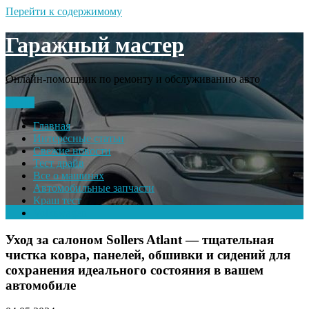
Перейти к содержимому
Гаражный мастер
Онлайн-помощник по ремонту и обслуживанию авто
Меню
Главная
Интересные статьи
Свежие новости
Тест драйв
Все о машинах
Автомобильные запчасти
Краш тест
Volkswagen
Уход за салоном Sollers Atlant — тщательная
чистка ковра, панелей, обшивки и сидений для
сохранения идеального состояния в вашем
автомобиле