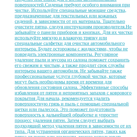
поверхностей.Сиденья требуют особого внимания при
чистке. Используйте специальные моющие средства,
предназначенные для текстильных или кожаных
сидений, в зависимости от их материала. Тщательно
очистите пятна, следуя инструкциям производителя.Не
забывайте о панели приборов и кнопках. Для их чистки
используйте мягкую и влажную тряпку или
специальные салфетки для очистки автомобильного
интерьера. Будьте осторожны с жидкостями, чтобы не
повредить электронные компоненты. Регулярное
удаление пыли и мусора из салона поможет сохранить
его свежим и чистым, а также продлит срок службы
интерьера вашего автомобиля. Не забывайте также
профессиональные услуги глубокой чистки, которые
могут быть необходимы время от времени для
обновления состояния салона. Эффективные способы
избавления от пятен и неприятных запахов с коврового
покрытия Для начала, рекомендуется удалить
поверхностную грязь и пыль с помощью специальной
щетки или пылесоса. Это поможет подготовить
поверхность к дальнейшей обработке и упростит
процесс удаления пятен. Затем следует выбрать
подходящий метод удаления пятен в зависимости от их
типа. Для устранения органических пятен, таких как
пятна от пищи или жидкости, можно использовать