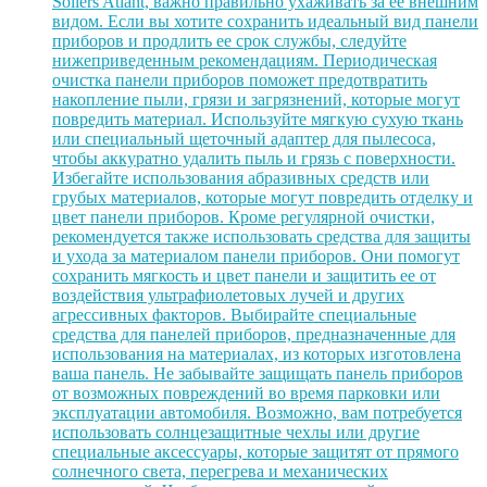
Sollers Atlant, важно правильно ухаживать за ее внешним
видом. Если вы хотите сохранить идеальный вид панели
приборов и продлить ее срок службы, следуйте
нижеприведенным рекомендациям. Периодическая
очистка панели приборов поможет предотвратить
накопление пыли, грязи и загрязнений, которые могут
повредить материал. Используйте мягкую сухую ткань
или специальный щеточный адаптер для пылесоса,
чтобы аккуратно удалить пыль и грязь с поверхности.
Избегайте использования абразивных средств или
грубых материалов, которые могут повредить отделку и
цвет панели приборов. Кроме регулярной очистки,
рекомендуется также использовать средства для защиты
и ухода за материалом панели приборов. Они помогут
сохранить мягкость и цвет панели и защитить ее от
воздействия ультрафиолетовых лучей и других
агрессивных факторов. Выбирайте специальные
средства для панелей приборов, предназначенные для
использования на материалах, из которых изготовлена
ваша панель. Не забывайте защищать панель приборов
от возможных повреждений во время парковки или
эксплуатации автомобиля. Возможно, вам потребуется
использовать солнцезащитные чехлы или другие
специальные аксессуары, которые защитят от прямого
солнечного света, перегрева и механических