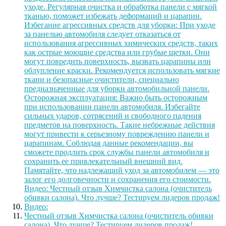
уходе. Регулярная очистка и обработка панели с мягкой
тканью, поможет избежать деформаций и царапин.
Избегание агрессивных средств для уборки: При уходе
за панелью автомобиля следует отказаться от
использования агрессивных химических средств, таких
как острые моющие средства или грубые щетки. Они
могут повредить поверхность, вызвать царапины или
облупление краски. Рекомендуется использовать мягкие
ткани и безопасные очистители, специально
предназначенные для уборки автомобильной панели.
Осторожная эксплуатация: Важно быть осторожным
при использовании панели автомобиля. Избегайте
сильных ударов, сотрясений и свободного падения
предметов на поверхность. Такие небрежные действия
могут привести к серьезному повреждению панели и
царапинам. Соблюдая данные рекомендации, вы
сможете продлить срок службы панели автомобиля и
сохранить ее привлекательный внешний вид.
Памятайте, что надлежащий уход за автомобилем — это
залог его долговечности и сохранения его стоимости.
Видео: Честный отзыв Химчистка салона (очиститель
обивки салона). Что лучше? Тестируем лидеров продаж!
Видео:
Честный отзыв Химчистка салона (очиститель обивки
салона). Что лучше? Тестируем лидеров продаж!