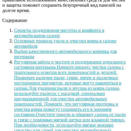
и защиты поможет сохранить безупречный вид панелей на
долгое время.
Содержание
Секреты поддержания чистоты и комфорта в
автомобильном салоне
Основные правила ухода и очистки ковра в салоне
автомобиля
Выбор качественного автомобильного коврика для
интерьера
Регулярная забота о чистоте и поддержание идеального
состояния интерьера Начните процесс чистки салона с
тщательного осмотра всех поверхностей и деталей.
Проверьте наличие пыли, грязи, пятен и различных
посторонних предметов, которые могут накопиться в
салоне.Для удаления пыли и мусора из ковра салона,
используйте пылесос с насадкой, специально
предназначенной для очистки автомобильных
поверхностей. Помните, что регулярная протирка и
очистка ковра помогут сохранить его в хорошем
состоянии.Очистите панели и обшивку салона от пыли
и грязи с помощью мягкой щетки или влажной тряпки.
При необходимости, используйте мягкое моющее
средство или спрей для очистки автомобильных