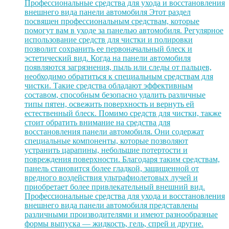
Профессиональные средства для ухода и восстановления
внешнего вида панели автомобиля Этот раздел
посвящен профессиональным средствам, которые
помогут вам в уходе за панелью автомобиля. Регулярное
использование средств для чистки и полировки
позволит сохранить ее первоначальный блеск и
эстетический вид. Когда на панели автомобиля
появляются загрязнения, пыль или следы от пальцев,
необходимо обратиться к специальным средствам для
чистки. Такие средства обладают эффективным
составом, способным безопасно удалить различные
типы пятен, освежить поверхность и вернуть ей
естественный блеск. Помимо средств для чистки, также
стоит обратить внимание на средства для
восстановления панели автомобиля. Они содержат
специальные компоненты, которые позволяют
устранить царапины, небольшие потертости и
повреждения поверхности. Благодаря таким средствам,
панель становится более гладкой, защищенной от
вредного воздействия ультрафиолетовых лучей и
приобретает более привлекательный внешний вид.
Профессиональные средства для ухода и восстановления
внешнего вида панели автомобиля представлены
различными производителями и имеют разнообразные
формы выпуска — жидкость, гель, спрей и другие.