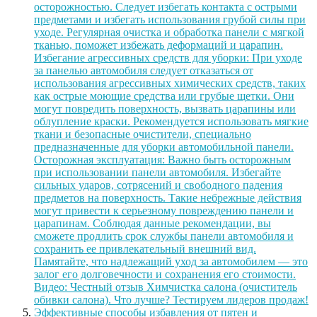
осторожностью. Следует избегать контакта с острыми
предметами и избегать использования грубой силы при
уходе. Регулярная очистка и обработка панели с мягкой
тканью, поможет избежать деформаций и царапин.
Избегание агрессивных средств для уборки: При уходе
за панелью автомобиля следует отказаться от
использования агрессивных химических средств, таких
как острые моющие средства или грубые щетки. Они
могут повредить поверхность, вызвать царапины или
облупление краски. Рекомендуется использовать мягкие
ткани и безопасные очистители, специально
предназначенные для уборки автомобильной панели.
Осторожная эксплуатация: Важно быть осторожным
при использовании панели автомобиля. Избегайте
сильных ударов, сотрясений и свободного падения
предметов на поверхность. Такие небрежные действия
могут привести к серьезному повреждению панели и
царапинам. Соблюдая данные рекомендации, вы
сможете продлить срок службы панели автомобиля и
сохранить ее привлекательный внешний вид.
Памятайте, что надлежащий уход за автомобилем — это
залог его долговечности и сохранения его стоимости.
Видео: Честный отзыв Химчистка салона (очиститель
обивки салона). Что лучше? Тестируем лидеров продаж!
Эффективные способы избавления от пятен и