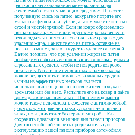
раствор из негазированной минеральной воды
сочетаемый с мягким моющим средством. Нанесите
полученную смесь на пятно, аккуратно потрите его
мягкой салфеткой или губкой, а затем удалите остатки
сухой и чистой тряпкой. Если на ковре образовались
пятна от масла, смазки или других жировых веществ,
рекомендуется применить специальное средство для
удаления жира. Нанесите его на пятно, оставьте на
несколько минут, затем аккуратно удалите салфеткой.
Важно помнить, что при удалении жировых пятен
необходимо избегать использования слишком грубых и
агрессивных средств, чтобы не повредить ковровое
покрытие. Устранение неприятных запахов с ковра
можно осуществить с помощью различных средств.
Одним из эффективных методов является
использование специального освежителя воздуха с
ароматом или без него. Распылите его на ковер и дайте
время для впитывания запаха. При необходимости,
можно также использовать средства с антимикробной
формулой, которые не только устранят неприятный
запах, но и уничтожат бактерии и микробы. Как
сохранить идеальный внешний вид панели приборов
Для того чтобы обеспечить продолжительную
эксплуатацию вашей панели приборов автомобиля