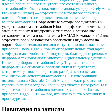
идеального внешнего и внутреннего состояния вашего
автомобиля!
Мойка кузова, чистка салона, уход для Geely Atlas
Pro (Джили Атлас) — эффективные методы обеспечения
идеальной чистоты и привлекательного внешнего вида
вашего автомобиля
Современные методы обслуживания и
ухода за салоном автомобиля Hino — эффективная чистка и
замена внешних и внутренних фильтров
Пользование
стеклоочистителем и омывателем КАМАЗ Комапас 9 и 12 для
эффективного и безопасного обеспечения видимости на
дороге
Высокотехнологичная и интуитивно понятная панель
приборов Chery Tiggo 7ProMax определит новые стандарты
комфорта в автомобильной индустрии, благодаря передовым
цифровым технологиям и многофункциональному дисплею
Панель приборов автомобиля Geely Tugella — полная
информация о символах, обозначениях и индикаторах,
которые могут помочь водителю разобраться со всеми
техническими аспектами автомобиля!
Снятие обшивки
потолка салона Chevrolet Cobalt Ravon — мастер-класс по
удалению панели отделки крыши для тщательного ремонта и
модификации автомобиля в домашних условиях
Панель
приборов Tiggo T11FL — все, что нужно знать о отличиях и
процедуре замены
Навигация по записям