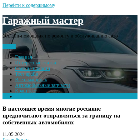
Перейти к содержимому
Гаражный мастер
Онлайн-помощник по ремонту и обслуживанию авто
Меню
Главная
Интересные статьи
Свежие новости
Тест драйв
Все о машинах
Автомобильные запчасти
Краш тест
Volkswagen
В настоящее время многие россияне
предпочитают отправляться за границу на
собственных автомобилях
11.05.2024
Без рубрики