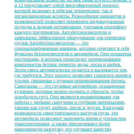
и 12 представляет собой многофакторный процесс,
которой включает в себя как технические, так и
организационные аспекты. Разнообразие вариантов и
возможностей позволяет применять индивидуальные
подходы к задачам оптимизации, учитывая специфику
каждого предприятия. Автобетоносмесители и
самосвалы: эффективное оборудование для перевозки
грузов Автобетоносмесители — это
специализированные машины, которые сочетают в себе
функции бетоносмесителя и автомобиля. Они оснащены
цистернами, в которых происходит перемешивание
компонентов бетона: цемента, воды, песка и щебня.
Затем смесь автоматически подается и выливается там,
где требуется. Этот процесс позволяет сократить время и
усилия, связанные с ручным перемешиванием бетона.
Самосвалы — это грузовые автомобили, оснащенные
кузовами, которые можно поднять и сбросить, чтобы
освободить груз. Они являются незаменимыми для
работы с любыми сыпучими и грубыми материалами,
такими как грунт, щебень, песок и другие. Благодаря
возможности самостоятельного выгруза груза, эти
автомобили позволяют экономить время и усилия при
транспортировке, а также обеспечивают более
равномерную разгрузку, что улучшает качество