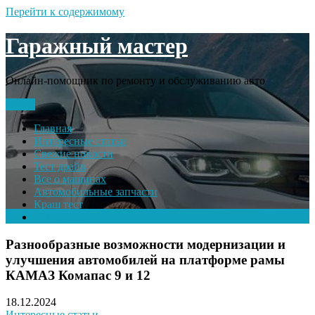
Перейти к содержимому
Гаражный мастер
Онлайн-помощник по ремонту и обслуживанию авто
Меню
Главная
Интересные статьи
Свежие новости
Тест драйв
Все о машинах
Автомобильные запчасти
Краш тест
Volkswagen
Разнообразные возможности модернизации и
улучшения автомобилей на платформе рамы
КАМАЗ Комапас 9 и 12
18.12.2024
Интересные статьи