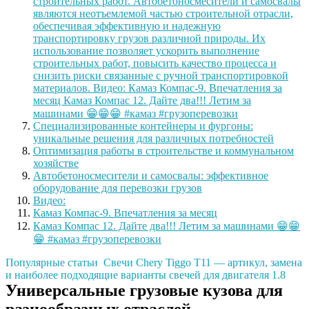
строительных работ. Автобетоносмесители и самосвалы
являются неотъемлемой частью строительной отрасли,
обеспечивая эффективную и надежную
транспортировку грузов различной природы. Их
использование позволяет ускорить выполнение
строительных работ, повысить качество процесса и
снизить риски связанные с ручной транспортировкой
материалов. Видео: Камаз Компас-9. Впечатления за
месяц Камаз Компас 12. Дайте два!!! Летим за
машинами 😁😁😁 #камаз #грузоперевозки
Специализированные контейнеры и фургоны:
уникальные решения для различных потребностей
Оптимизация работы в строительстве и коммунальном
хозяйстве
Автобетоносмесители и самосвалы: эффективное
оборудование для перевозки грузов
Видео:
Камаз Компас-9. Впечатления за месяц
Камаз Компас 12. Дайте два!!! Летим за машинами 😁😁
😁 #камаз #грузоперевозки
Популярные статьи
Свечи Chery Tiggo T11 — артикул, замена
и наиболее подходящие варианты свечей для двигателя 1.8
Универсальные грузовые кузова для