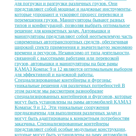
для погрузки и разгрузки различных грузов. Они
представляют собой мощные и надежные инструменты,
которые упрощают и ускоряют процесс перевозки и
перемещения грузов. Манипуляторы бывают разных
типов и конфигураций, позволяя выбрать оптимальное
решение для конкретных задач. Автовышки и
манипуляторы представляют собой неотъемлемую часть
современных автотранспортных средств, обеспечивая
широкий спектр применения и значительную экономию
времени и ресурсов. Независимо от типа деятельности,
связанной с высотными работами или перевозкой
грузов, автовышки и манипуляторы на базе рамы
КАМАЗ Компас 9 и 12 являются оптимальным выбором
для эффективной и надежной работы.
Специализированные контейнеры и фургоны:
уникальные решения для различных потребностей В
этом разделе мы рассмотрим разнообразие
специализированных контейнеров и фургонов, которые
могут быть установлены на рамы автомобилей КАМАЗ
Комапас 9 и 12. Эти уникальные сооружения
предназначены для выполнения различных задач и
могут быть адаптированы к конкретным потребностям
заказчика. Специализированные контейнеры
представляют собой особые модульные конструкции,
которые могут быть установлены на раму автомобиля.