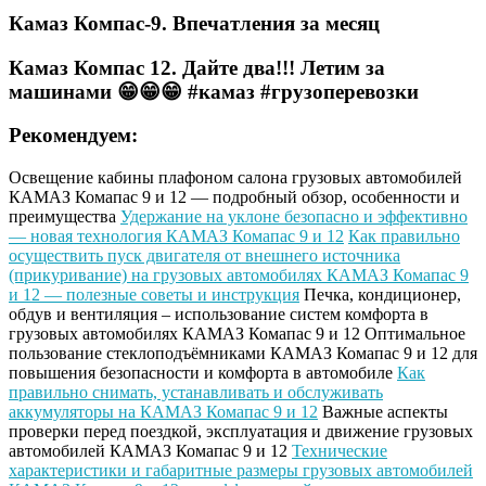
Камаз Компас-9. Впечатления за месяц
Камаз Компас 12. Дайте два!!! Летим за
машинами 😁😁😁 #камаз #грузоперевозки
Рекомендуем:
Освещение кабины плафоном салона грузовых автомобилей
КАМАЗ Комапас 9 и 12 — подробный обзор, особенности и
преимущества
Удержание на уклоне безопасно и эффективно
— новая технология КАМАЗ Комапас 9 и 12
Как правильно
осуществить пуск двигателя от внешнего источника
(прикуривание) на грузовых автомобилях КАМАЗ Комапас 9
и 12 — полезные советы и инструкция
Печка, кондиционер,
обдув и вентиляция – использование систем комфорта в
грузовых автомобилях КАМАЗ Комапас 9 и 12
Оптимальное
пользование стеклоподъёмниками КАМАЗ Комапас 9 и 12 для
повышения безопасности и комфорта в автомобиле
Как
правильно снимать, устанавливать и обслуживать
аккумуляторы на КАМАЗ Комапас 9 и 12
Важные аспекты
проверки перед поездкой, эксплуатация и движение грузовых
автомобилей КАМАЗ Комапас 9 и 12
Технические
характеристики и габаритные размеры грузовых автомобилей