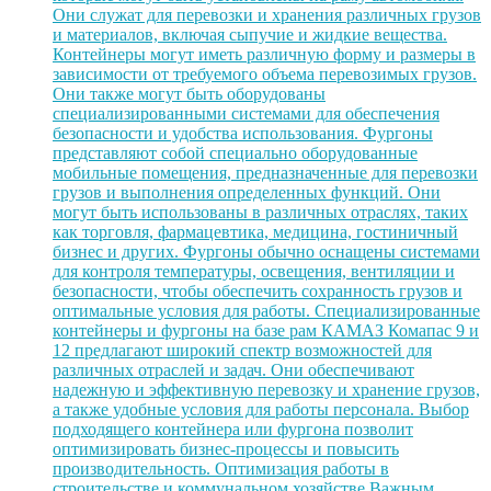
Они служат для перевозки и хранения различных грузов
и материалов, включая сыпучие и жидкие вещества.
Контейнеры могут иметь различную форму и размеры в
зависимости от требуемого объема перевозимых грузов.
Они также могут быть оборудованы
специализированными системами для обеспечения
безопасности и удобства использования. Фургоны
представляют собой специально оборудованные
мобильные помещения, предназначенные для перевозки
грузов и выполнения определенных функций. Они
могут быть использованы в различных отраслях, таких
как торговля, фармацевтика, медицина, гостиничный
бизнес и других. Фургоны обычно оснащены системами
для контроля температуры, освещения, вентиляции и
безопасности, чтобы обеспечить сохранность грузов и
оптимальные условия для работы. Специализированные
контейнеры и фургоны на базе рам КАМАЗ Комапас 9 и
12 предлагают широкий спектр возможностей для
различных отраслей и задач. Они обеспечивают
надежную и эффективную перевозку и хранение грузов,
а также удобные условия для работы персонала. Выбор
подходящего контейнера или фургона позволит
оптимизировать бизнес-процессы и повысить
производительность. Оптимизация работы в
строительстве и коммунальном хозяйстве Важным