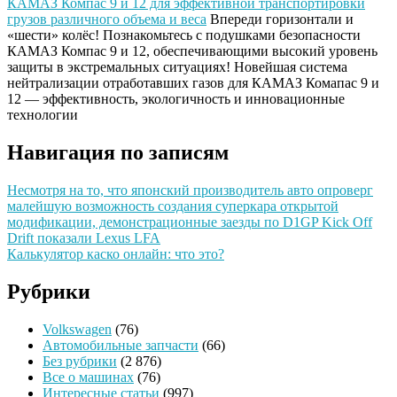
КАМАЗ Компас 9 и 12 для эффективной транспортировки
грузов различного объема и веса
Впереди горизонтали и
«шести» колёс! Познакомьтесь с подушками безопасности
КАМАЗ Компас 9 и 12, обеспечивающими высокий уровень
защиты в экстремальных ситуациях!
Новейшая система
нейтрализации отработавших газов для КАМАЗ Комапас 9 и
12 — эффективность, экологичность и инновационные
технологии
Навигация по записям
Несмотря на то, что японский производитель авто опроверг
малейшую возможность создания суперкара открытой
модификации, демонстрационные заезды по D1GP Kick Off
Drift показали Lexus LFA
Калькулятор каско онлайн: что это?
Рубрики
Volkswagen
(76)
Автомобильные запчасти
(66)
Без рубрики
(2 876)
Все о машинах
(76)
Интересные статьи
(997)