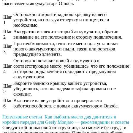
шаги замены аккумулятора Omoda:
Осторожно откройте заднюю крышку вашего
Шаг
устройства, используя отвертку и пинцет, если
1
необходимо.
Шаг
Аккуратно извлеките старый аккумулятор, обратив
2
внимание на его положение и сторону подключения.
При необходимости, очистите место для установки
Шаг
нового аккумулятора от пыли, грязи или остатков
3
предыдущего элемента.
Осторожно вставьте новый аккумулятор в
Шаг
соответствующее место, убедившись, что его положение
4
и сторона подключения совпадают с предыдущим
аккумулятором.
Закройте заднюю крышку вашего устройства,
Шаг
убедившись, что она надежно зафиксирована и не
5
скользит.
Шаг
Включите ваше устройство и проверьте его
6
работоспособность с новым аккумулятором Omoda.
Популярные статьи
Как выбрать масло для двигателя и
коробки передач для Geely Monjaro — рекомендации и советы
Следуя этой пошаговой инструкции, вы сможете без труда и
надежно установить аккумулятор Omoda в свое устройство.