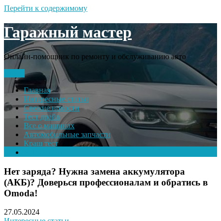
Перейти к содержимому
Гаражный мастер
Онлайн-помощник по ремонту и обслуживанию авто
Меню
Главная
Интересные статьи
Свежие новости
Тест драйв
Все о машинах
Автомобильные запчасти
Краш тест
Volkswagen
Нет заряда? Нужна замена аккумулятора
(АКБ)? Доверься профессионалам и обратись в
Omoda!
27.05.2024
Интересные статьи