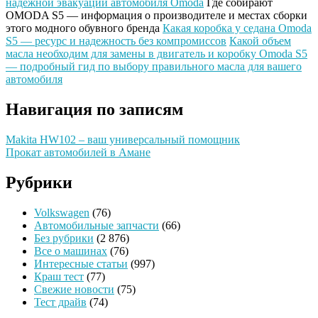
надежной эвакуации автомобиля Omoda
Где собирают
OMODA S5 — информация о производителе и местах сборки
этого модного обувного бренда
Какая коробка у седана Omoda
S5 — ресурс и надежность без компромиссов
Какой объем
масла необходим для замены в двигатель и коробку Omoda S5
— подробный гид по выбору правильного масла для вашего
автомобиля
Навигация по записям
Makita HW102 – ваш универсальный помощник
Прокат автомобилей в Амане
Рубрики
Volkswagen
(76)
Автомобильные запчасти
(66)
Без рубрики
(2 876)
Все о машинах
(76)
Интересные статьи
(997)
Краш тест
(77)
Свежие новости
(75)
Тест драйв
(74)