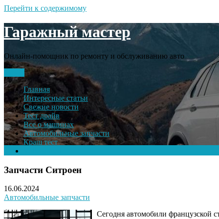
Перейти к содержимому
Гаражный мастер
Онлайн-помощник по ремонту и обслуживанию авто
Меню
Главная
Интересные статьи
Свежие новости
Тест драйв
Все о машинах
Автомобильные запчасти
Краш тест
Volkswagen
Запчасти Ситроен
16.06.2024
Автомобильные запчасти
Сегодня автомобили французской ст