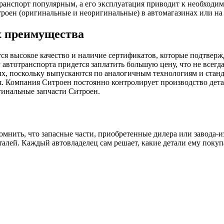
ранспорт популярным, а его эксплуатация приводит к необходим
роен (оригинальные и неоригинальные) в автомагазинах или на 
х преимущества
я высокое качество и наличие сертификатов, которые подтвержд
 автотранспорта придется заплатить большую цену, что не всег
ых, поскольку выпускаются по аналогичным технологиям и стан
я. Компания Ситроен постоянно контролирует производство дета
инальные запчасти Ситроен.
омнить, что запасные части, приобретенные дилера или завода-
еталей. Каждый автовладелец сам решает, какие детали ему поку