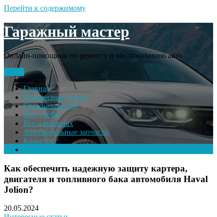
Перейти к содержимому
Гаражный мастер
Онлайн-помощник по ремонту и обслуживанию авто
Меню
Главная
Интересные статьи
Свежие новости
Тест драйв
Все о машинах
Автомобильные запчасти
Краш тест
Volkswagen
Как обеспечить надежную защиту картера,
двигателя и топливного бака автомобиля Haval
Jolion?
20.05.2024
Интересные статьи