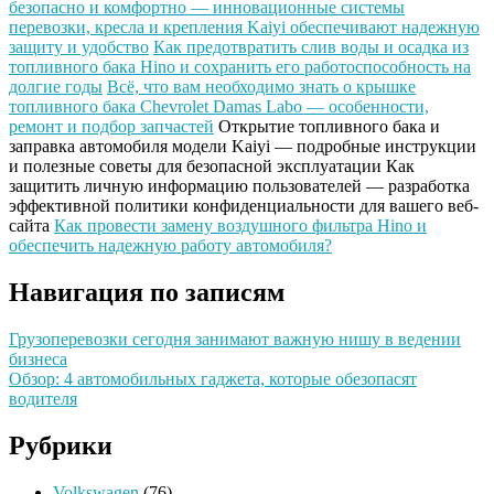
безопасно и комфортно — инновационные системы
перевозки, кресла и крепления Kaiyi обеспечивают надежную
защиту и удобство
Как предотвратить слив воды и осадка из
топливного бака Hino и сохранить его работоспособность на
долгие годы
Всё, что вам необходимо знать о крышке
топливного бака Chevrolet Damas Labo — особенности,
ремонт и подбор запчастей
Открытие топливного бака и
заправка автомобиля модели Kaiyi — подробные инструкции
и полезные советы для безопасной эксплуатации
Как
защитить личную информацию пользователей — разработка
эффективной политики конфиденциальности для вашего веб-
сайта
Как провести замену воздушного фильтра Hino и
обеспечить надежную работу автомобиля?
Навигация по записям
Грузоперевозки сегодня занимают важную нишу в ведении
бизнеса
Обзор: 4 автомобильных гаджета, которые обезопасят
водителя
Рубрики
Volkswagen
(76)