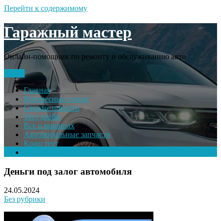
Перейти к содержимому
Гаражный мастер
Онлайн-помощник по ремонту и обслуживанию авто
Меню
Главная
Интересные статьи
Свежие новости
Тест драйв
Все о машинах
Автомобильные запчасти
Краш тест
Volkswagen
Деньги под залог автомобиля
24.05.2024
Без рубрики