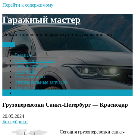
Перейти к содержимому
Гаражный мастер
Онлайн-помощник по ремонту и обслуживанию авто
Меню
Главная
Интересные статьи
Свежие новости
Тест драйв
Все о машинах
Автомобильные запчасти
Краш тест
Volkswagen
Грузоперевозки Санкт-Петербург — Краснодар
20.05.2024
Без рубрики
Сегодня грузоперевозки санкт-