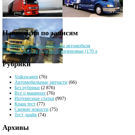
Навигация по записям
Профессиональная полировка автомобиля
На конец 2011-го года на 2 бензиновые (170 л
Рубрики
Volkswagen
(76)
Автомобильные запчасти
(66)
Без рубрики
(2 876)
Все о машинах
(76)
Интересные статьи
(997)
Краш тест
(77)
Свежие новости
(75)
Тест драйв
(74)
Архивы