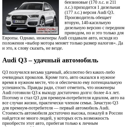
бензиновые (170 л.с. и 211
л.с.) приходится 1 дизельная
(177 л.с.) версия Audi Q3.
Производитель обещает
вторую, 140-касильную
дизельную версию с передним
приводом, но и это только для
Европы. Однако, инженеры Audi создавали авто, исходя из
положения «выбор мотора меняет только размер налогов». Да
и это, к слову сказать, не везде.
Audi Q3 – удачный автомобиль
Q3 получился весьма удачный, абсолютно без каких-либо
очевидных проколов. Кроме того, авто оказался в нужное
время в нужном месте, что и обеспечило ему потенциальную
успешность. Правды ради, стоит отметить, что инженеры
Audi готовили Q3 к выходу достаточно долго: более 4-х лет.
Поэтому и стал Q3 для премиум-потребителя идеалом, авто на
все случаи жизни, практически членом семьи. Зачастую Q3
для премиум-потребителя — первый автомобиль Audi.
Стоимость автомобиля достаточно высока, пожалуй в России
найдется не много людей, у которых есть возможность
приобрести этот авто, прибегая только к личным