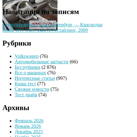
Навигация по записям
Грузоперевозки Санкт-Петербург — Краснодар
Краш тест Opel Astra H Рестайлинг, 2009
Рубрики
Volkswagen
(76)
Автомобильные запчасти
(66)
Без рубрики
(2 876)
Все о машинах
(76)
Интересные статьи
(997)
Краш тест
(77)
Свежие новости
(75)
Тест драйв
(74)
Архивы
Февраль 2026
Январь 2026
Декабрь 2025