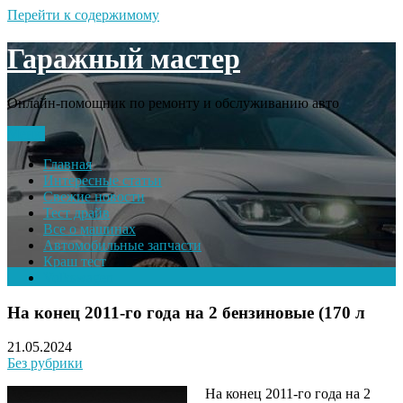
Перейти к содержимому
Гаражный мастер
Онлайн-помощник по ремонту и обслуживанию авто
Меню
Главная
Интересные статьи
Свежие новости
Тест драйв
Все о машинах
Автомобильные запчасти
Краш тест
Volkswagen
На конец 2011-го года на 2 бензиновые (170 л
21.05.2024
Без рубрики
На конец 2011-го года на 2