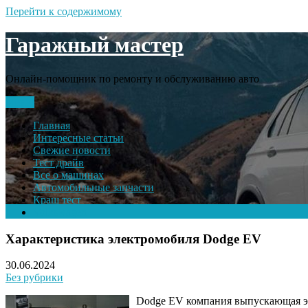
Перейти к содержимому
Гаражный мастер
Онлайн-помощник по ремонту и обслуживанию авто
Меню
Главная
Интересные статьи
Свежие новости
Тест драйв
Все о машинах
Автомобильные запчасти
Краш тест
Volkswagen
Характеристика электромобиля Dodge EV
30.06.2024
Без рубрики
Dodge EV компания выпускающая эл