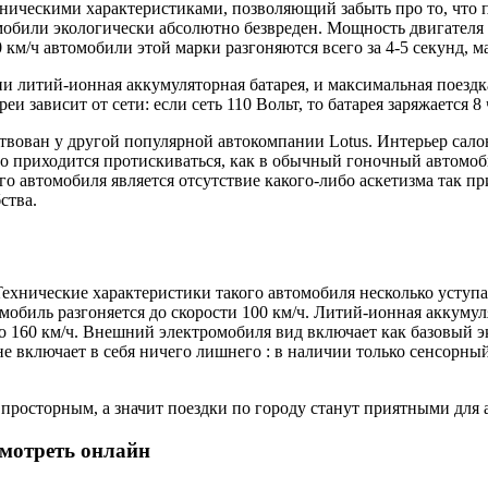
ническими характеристиками, позволяющий забыть про то, что п
омобили экологически абсолютно безвреден. Мощность двигателя
00 км/ч автомобили этой марки разгоняются всего за 4-5 секунд,
 литий-ионная аккумуляторная батарея, и максимальная поездка 
и зависит от сети: если сеть 110 Вольт, то батарея заряжается 8 ч
вован у другой популярной автокомпании Lotus. Интерьер сало
го приходится протискиваться, как в обычный гоночный автомоб
о автомобиля является отсутствие какого-либо аскетизма так п
ства.
Технические характеристики такого автомобиля несколько уступ
омобиль разгоняется до скорости 100 км/ч. Литий-ионная аккумул
о 160 км/ч. Внешний электромобиля вид включает как базовый э
не включает в себя ничего лишнего : в наличии только сенсорн
 просторным, а значит поездки по городу станут приятными для 
смотреть онлайн