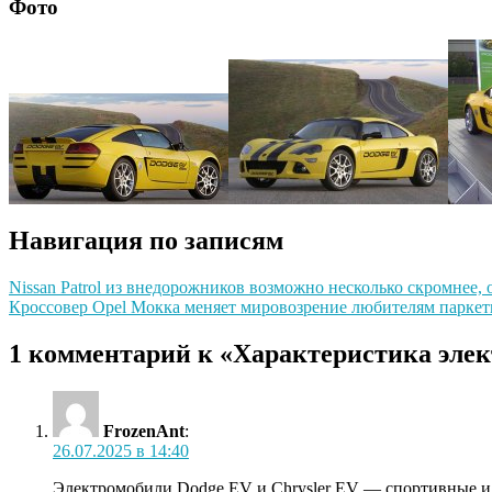
Фото
Навигация по записям
Nissan Patrol из внедорожников возможно несколько скромнее, 
Кроссовер Opel Мокка меняет мировозрение любителям парке
1 комментарий к «Характеристика эле
FrozenAnt
:
26.07.2025 в 14:40
Электромобили Dodge EV и Chrysler EV — спортивные и 