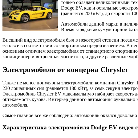
только обладает великолепными тех
Dodge EV, как и остальные электр
(равняется 200 кВт), до скорости 1
Автомобили данной марки в наличии
Время зарядки аккумуляторной батаре
Внешний вид электромобиля был в некоторой степени позаимст
есть все в соответствии со спортивным предназначением. В не
основным отличием электромобиля от стандартного спортивног
кондиционер и встроенная магнитола, и другие различные удоб
Электромобили от концерна Chrysler
Также не менее популярны электромобили компании Chrysler. 
230 лошадиных сил (равняется 180 кВт), за семь секунд электр
Электромобиль Chrysler EV максимальную набирает скорость д
обтекаемость кузова. Интерьер данного автомобиля буквально 
автомобиля.
Самое главное всё же соблюдено: автомобиль окзался довольно
Характеристика электромобиля Dodge EV видео 