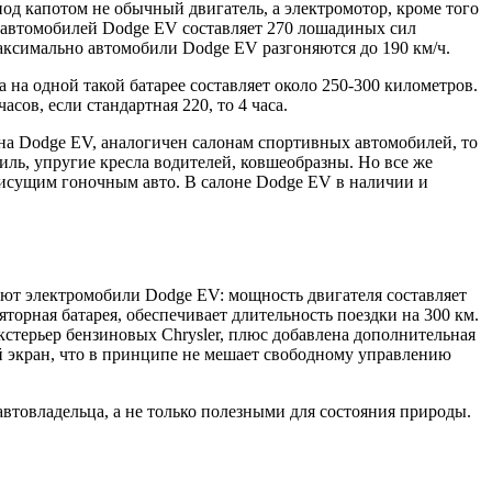
од капотом не обычный двигатель, а электромотор, кроме того
 автомобилей Dodge EV составляет 270 лошадиных сил
 максимально автомобили Dodge EV разгоняются до 190 км/ч.
на одной такой батарее составляет около 250-300 километров.
асов, если стандартная 220, то 4 часа.
на Dodge EV, аналогичен салонам спортивных автомобилей, то
иль, упругие кресла водителей, ковшеобразны. Но все же
рисущим гоночным авто. В салоне Dodge EV в наличии и
ают электромобили Dodge EV: мощность двигателя составляет
яторная батарея, обеспечивает длительность поездки на 300 км.
кстерьер бензиновых Chrysler, плюс добавлена дополнительная
ый экран, что в принципе не мешает свободному управлению
автовладельца, а не только полезными для состояния природы.