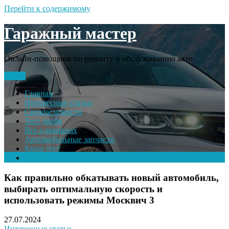
Перейти к содержимому
Гаражный мастер
Онлайн-помощник по ремонту и обслуживанию авто
Меню
Главная
Интересные статьи
Свежие новости
Тест драйв
Все о машинах
Автомобильные запчасти
Краш тест
Volkswagen
Как правильно обкатывать новый автомобиль,
выбирать оптимальную скорость и
использовать режимы Москвич 3
27.07.2024
Интересные статьи