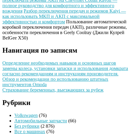
переключать режимы АКП на Chevrolet Cobalt Ravon —
полное руководство для комфортного и эффективного
вождения
Разбор переключения передач и режимов Kaiyi —
как использовать МКП и АКП с максимальной
эффективностью и комфортом
Пользование автоматической
коробкой переключения передач (АКП), различные режимы,
особенности переключения в Geely Coolray (Джили Кулрей
BelGee X50)
Навигация по записям
Определение необходимых навыков и основных шагов
замены колеса, установки запаски и использования домкрата
согласно рекомендациям и инструкциям производителя.
Обзор и рекомендации по использованию штатных
инструментов Omoda
Страхование беременных, выезжающих за рубеж
Рубрики
Volkswagen
(76)
Автомобильные запчасти
(66)
Без рубрики
(2 876)
Все о машинах
(76)