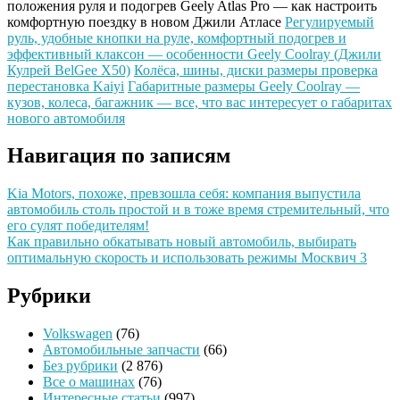
положения руля и подогрев Geely Atlas Pro — как настроить
комфортную поездку в новом Джили Атласе
Регулируемый
руль, удобные кнопки на руле, комфортный подогрев и
эффективный клаксон — особенности Geely Coolray (Джили
Кулрей BelGee X50)
Колёса, шины, диски размеры проверка
перестановка Kaiyi
Габаритные размеры Geely Coolray —
кузов, колеса, багажник — все, что вас интересует о габаритах
нового автомобиля
Навигация по записям
Kia Motors, похоже, превзошла себя: компания выпустила
автомобиль столь простой и в тоже время стремительный, что
его сулят победителям!
Как правильно обкатывать новый автомобиль, выбирать
оптимальную скорость и использовать режимы Москвич 3
Рубрики
Volkswagen
(76)
Автомобильные запчасти
(66)
Без рубрики
(2 876)
Все о машинах
(76)
Интересные статьи
(997)