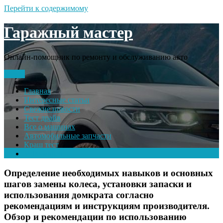
Перейти к содержимому
Гаражный мастер
Онлайн-помощник по ремонту и обслуживанию авто
Меню
Главная
Интересные статьи
Свежие новости
Тест драйв
Все о машинах
Автомобильные запчасти
Краш тест
Volkswagen
Определение необходимых навыков и основных
шагов замены колеса, установки запаски и
использования домкрата согласно
рекомендациям и инструкциям производителя.
Обзор и рекомендации по использованию